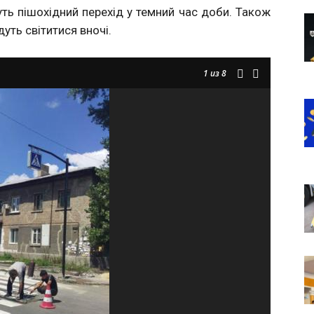
муть пішохідний перехід у темний час доби. Також
уть світитися вночі.
1
из 8