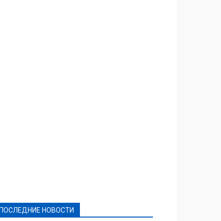
Featured
Актуально
Ваши права
Видеосюжеты
Власть
Выборы - 2021
Выборы-2020
Город
Досуг
Е-декларації
Здоровье
Конкурсы
Криминал и Происшествия
Культура
Новости
Образование
Политическая реклама
Реклама
Слово - народу
Спорт
Твори добро
Фоторепортажи
ПОСЛЕДНИЕ НОВОСТИ
Подробнее