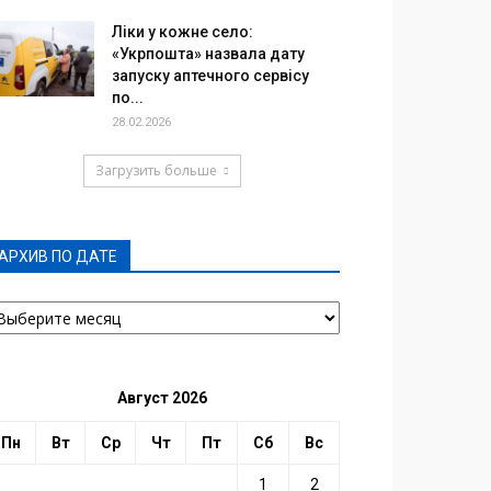
Ліки у кожне село:
«Укрпошта» назвала дату
запуску аптечного сервісу
по...
28.02.2026
Загрузить больше
АРХИВ ПО ДАТЕ
РХИВ
О
АТЕ
Август 2026
Пн
Вт
Ср
Чт
Пт
Сб
Вс
1
2