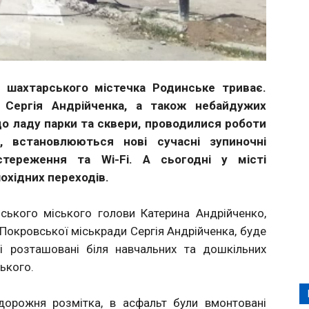
 шахтарського містечка Родинське триває.
і Сергія Андрійченка, а також небайдужих
до ладу парки та сквери, проводилися роботи
я, встановлюються нові сучасні зупиночні
тереження та Wi-Fі. А сьогодні у місті
охідних переходів.
ського міського голови Катерина Андрійченко,
а Покровської міськради Сергія Андрійченка, буде
кі розташовані біля навчальних та дошкільних
ського.
дорожня розмітка, в асфальт були вмонтовані