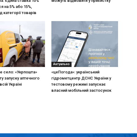
ла: єдина ставка 10%
можуть відмовити у прихистку
я на 5% або 15%,
д категорії товарів
Актуально
не село: «Укрпошта»
«цеПогода»: український
ту запуску аптечного
гідрометцентр ДСНС України у
всій Україні
тестовому режимі запускає
власний мобільний застосунок