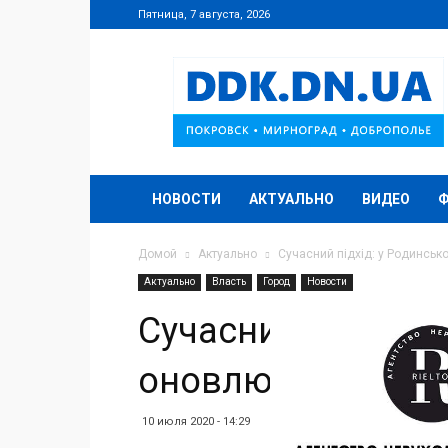
Пятница, 7 августа, 2026
DDK.DN.UA
НОВОСТИ
АКТУАЛЬНО
ВИДЕО
Домой
Актуально
Сучасний підхід: у Родинськ
Актуально
Власть
Город
Новости
Сучасний підхід: 
оновлюють пішохі
10 июля 2020 - 14:29