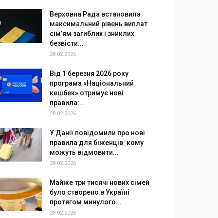
Верховна Рада встановила
максимальний рівень виплат
сім’ям загиблих і зниклих
безвісти...
28.02.2026
Від 1 березня 2026 року
програма «Національний
кешбек» отримує нові
правила:...
28.02.2026
У Данії повідомили про нові
правила для біженців: кому
можуть відмовити...
28.02.2026
Майже три тисячі нових сімей
було створено в Україні
протягом минулого...
28.02.2026