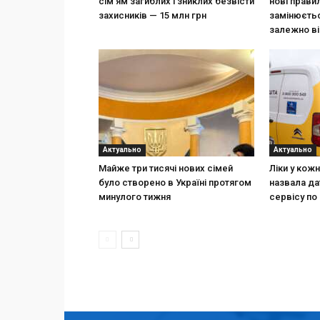
сім’ям загиблих і зниклих безвісти
нові прави
захисників — 15 млн грн
замінюєтьс
залежно ві
Актуально
Актуально
Майже три тисячі нових сімей
Ліки у кож
було створено в Україні протягом
назвала да
минулого тижня
сервісу по 