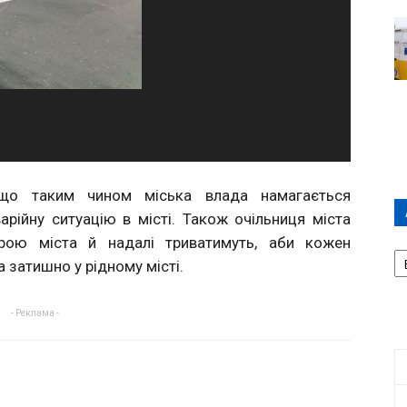
 що таким чином міська влада намагається
варійну ситуацію в місті. Також очільниця міста
трою міста й надалі триватимуть, аби кожен
А
 затишно у рідному місті.
П
Д
- Реклама -