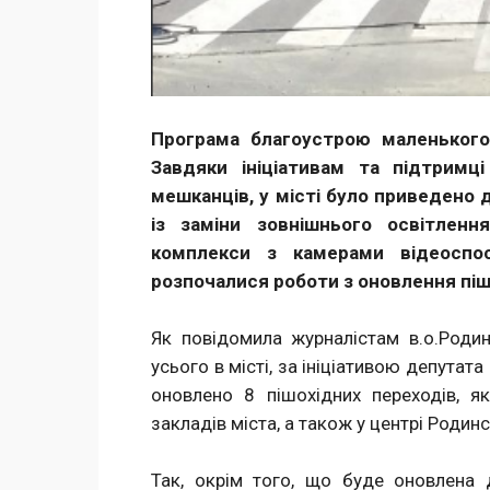
Програма благоустрою маленького
Завдяки ініціативам та підтримц
мешканців, у місті було приведено 
із заміни зовнішнього освітленн
комплекси з камерами відеоспос
розпочалися роботи з оновлення піш
Як повідомила журналістам в.о.Родин
усього в місті, за ініціативою депутат
оновлено 8 пішохідних переходів, я
закладів міста, а також у центрі Родин
Так, окрім того, що буде оновлена 