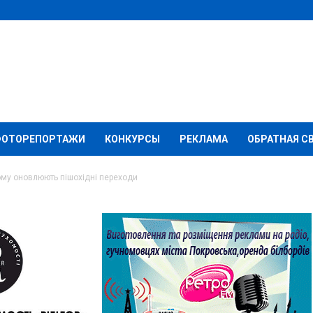
ФОТОРЕПОРТАЖИ
КОНКУРСЫ
РЕКЛАМА
ОБРАТНАЯ С
ому оновлюють пішохідні переходи
у Родинському
дні переходи