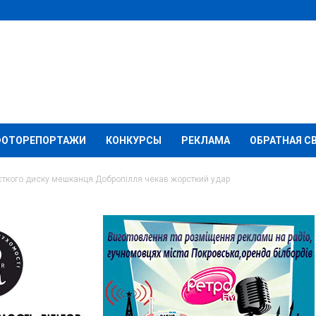
ФОТОРЕПОРТАЖИ
КОНКУРСЫ
РЕКЛАМА
ОБРАТНАЯ С
сткого диску мешканця Добропілля чекав жорсткий удар
о диску мешканця
 жорсткий удар