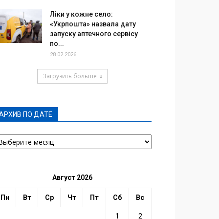
Ліки у кожне село:
«Укрпошта» назвала дату
запуску аптечного сервісу
по...
28.02.2026
Загрузить больше
АРХИВ ПО ДАТЕ
РХИВ
О
АТЕ
Август 2026
Пн
Вт
Ср
Чт
Пт
Сб
Вс
1
2