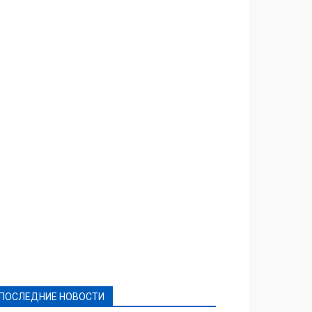
Featured
Актуально
Ваши права
Видеосюжеты
Власть
Выборы - 2021
Выборы-2020
Город
Досуг
Е-декларації
Здоровье
Конкурсы
Криминал и Происшествия
Культура
Новости
Образование
Политическая реклама
Реклама
Слово - народу
Спорт
Твори добро
Фоторепортажи
ПОСЛЕДНИЕ НОВОСТИ
Подробнее