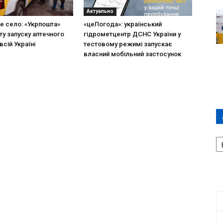
Актуально
не село: «Укрпошта»
«цеПогода»: український
ту запуску аптечного
гідрометцентр ДСНС України у
всій Україні
тестовому режимі запускає
власний мобільний застосунок
А
П
Д