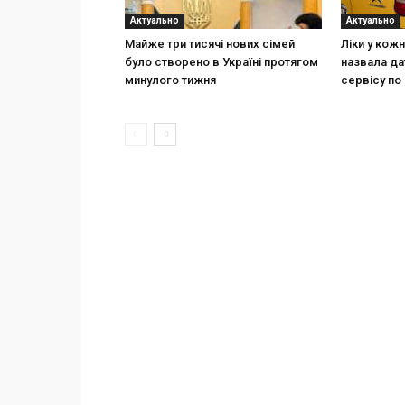
Актуально
Актуально
Майже три тисячі нових сімей
Ліки у кож
було створено в Україні протягом
назвала да
минулого тижня
сервісу по 