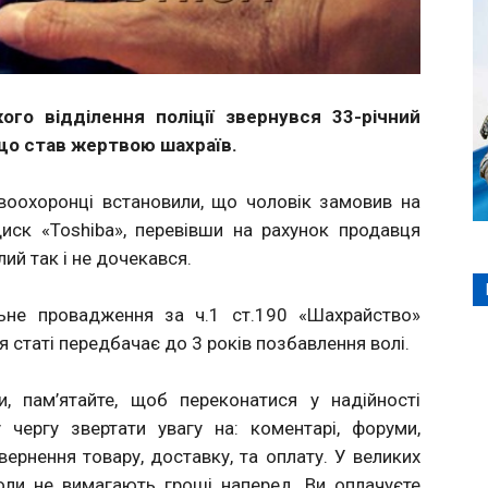
ого відділення поліції звернувся 33-річний
що став жертвою шахраїв.
авоохоронці встановили, що чоловік замовив на
диск «Toshiba», перевівши на рахунок продавця
ий так і не дочекався.
ьне провадження за ч.1 ст.190 «Шахрайство»
я статі передбачає до 3 років позбавлення волі.
и, пам’ятайте, щоб переконатися у надійності
 чергу звертати увагу на: коментарі, форуми,
вернення товару, доставку, та оплату. У великих
коли не вимагають гроші наперед. Ви оплачуєте