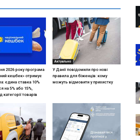
Актуально
зня 2026 року програма
У Данії повідомили про нові
ний кешбек» отримує
правила для біженців: кому
ла: єдина ставка 10%
можуть відмовити у прихистку
я на 5% або 15%,
д категорії товарів