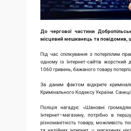
До чергової частини Добропільськ
місцевий мешканець та повідомив, 
Під час спілкування з потерпілим пр
одному із Інтернет-сайтів жорсткий 
1060 гривень, бажаного товару потерпіл
За даним фактом відкрите кримінал
Кримінального Кодексу України. Санкці
Поліція нагадує: «Шановні громадян
Інтернет–магазину, потрібно в першу
різноманітність товару, можливість по
та надійних інтернет — магазинах ні