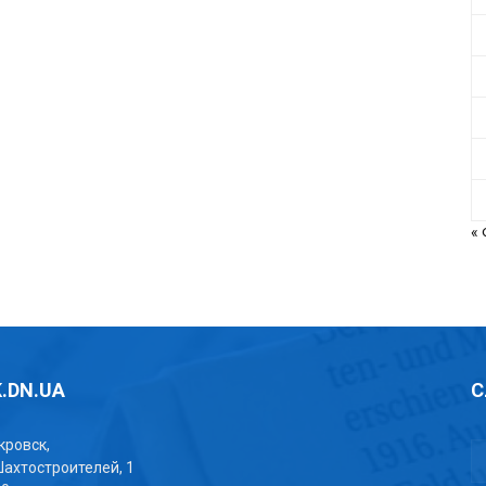
«
.DN.UA
С
окровск,
Шахтостроителей, 1