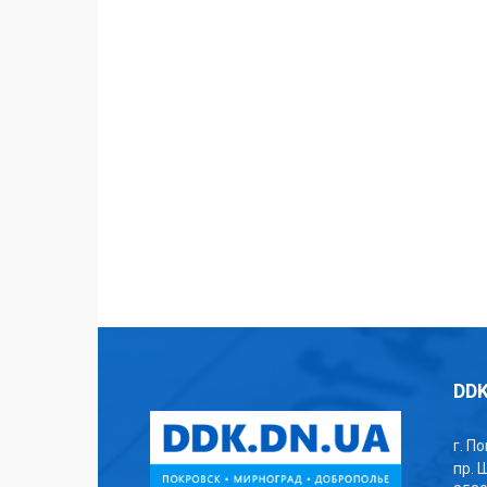
DDK
г. П
пр. 