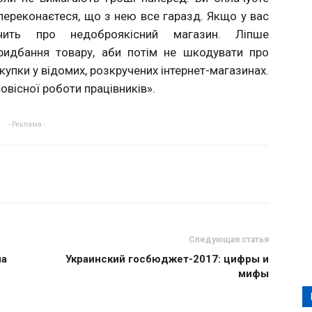
 переконаєтеся, що з нею все гаразд. Якщо у вас
чить про недоброякісний магазин. Ліпше
придбання товару, аби потім не шкодувати про
купки у відомих, розкручених інтернет-магазинах.
совісної роботи працівників».
- Реклама -
Следующая статья
на
Украинский госбюджет-2017: цифры и
мифы