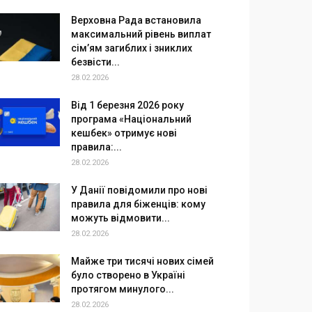
Верховна Рада встановила
максимальний рівень виплат
сім’ям загиблих і зниклих
безвісти...
28.02.2026
Від 1 березня 2026 року
програма «Національний
кешбек» отримує нові
правила:...
28.02.2026
У Данії повідомили про нові
правила для біженців: кому
можуть відмовити...
28.02.2026
Майже три тисячі нових сімей
було створено в Україні
протягом минулого...
28.02.2026