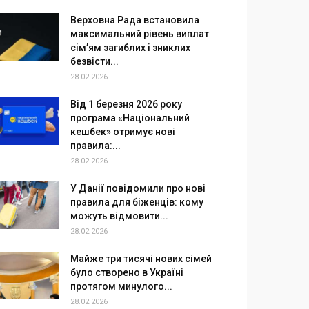
Верховна Рада встановила
максимальний рівень виплат
сім’ям загиблих і зниклих
безвісти...
28.02.2026
Від 1 березня 2026 року
програма «Національний
кешбек» отримує нові
правила:...
28.02.2026
У Данії повідомили про нові
правила для біженців: кому
можуть відмовити...
28.02.2026
Майже три тисячі нових сімей
було створено в Україні
протягом минулого...
28.02.2026