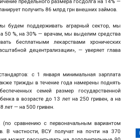
ичение предельного размера госдолга на 14% —
 планирует получить 86 млрд грн внешних займов.
ы будем поддерживать аграрный сектор, мы
а 50 %, на 30% — врачам, мы выделим средства
вать бесплатными лекарствами хронических
сштабной децентрализации», — уверяет глава
стандартов: с 1 января минимальная зарплата
 также трижды в течение года намерены поднять
еспеченных семей размер государственной
енка в возрасте до 13 лет на 250 гривен, а на
 лет — на 500 гривен.
а (по сравнению с первоначальным вариантом
. В частности, ВСУ получат на почти на 370
дия может рассчитывать на дополнительные 90