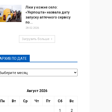
Ліки у кожне село:
«Укрпошта» назвала дату
запуску аптечного сервісу
по...
28.02.2026
Загрузить больше
АРХИВ ПО ДАТЕ
РХИВ
О
АТЕ
Август 2026
Пн
Вт
Ср
Чт
Пт
Сб
Вс
1
2