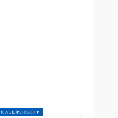
Featured
Актуально
Ваши права
Видеосюжеты
Власть
Выборы - 2021
Выборы-2020
Город
Досуг
Е-декларації
Здоровье
Конкурсы
Криминал и Происшествия
Культура
Новости
Образование
Политическая реклама
Реклама
Слово - народу
Спорт
Твори добро
Фоторепортажи
ПОСЛЕДНИЕ НОВОСТИ
Подробнее