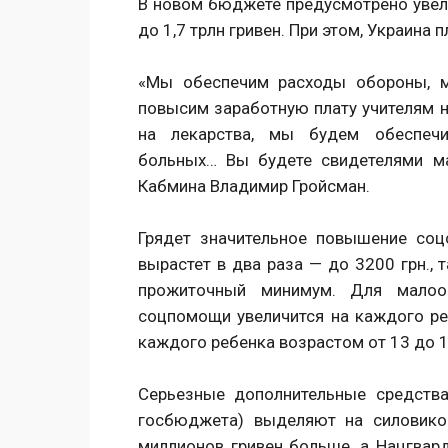
В новом бюджете предусмотрено увел
до 1,7 трлн гривен. При этом, Украина
«Мы обеспечим расходы обороны, м
повысим заработную плату учителям н
на лекарства, мы будем обеспечи
больных… Вы будете свидетелями ма
Кабмина Владимир Гройсман.
Грядет значительное повышение соц
вырастет в два раза — до 3200 грн.,
прожиточный минимум. Для малооб
соцпомощи увеличится на каждого реб
каждого ребенка возрастом от 13 до 18
Серьезные дополнительные средств
госбюджета) выделяют на силовиков
миллионов гривен больше, а Нацгвар