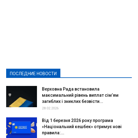
Featured
Актуально
Ваши права
Видеосюжеты
Власть
Выборы - 2021
Выборы-2020
Город
Досуг
Е-декларації
Здоровье
Конкурсы
Криминал и Происшествия
Культура
Новости
Образование
Политическая реклама
Реклама
Слово - народу
Спорт
Твори добро
Фоторепортажи
ПОСЛЕДНИЕ НОВОСТИ
Подробнее
Верховна Рада встановила
максимальний рівень виплат сім’ям
загиблих і зниклих безвісти...
28.02.2026
Від 1 березня 2026 року програма
«Національний кешбек» отримує нові
правила:...