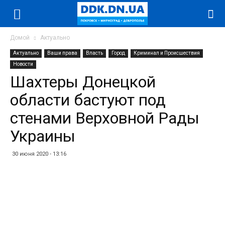
Домой
Актуально
Актуально
Ваши права
Власть
Город
Криминал и Происшествия
Новости
Шахтеры Донецкой
области бастуют под
стенами Верховной Рады
Украины
30 июня 2020 - 13:16
Facebook
Twitter
Telegram
WhatsApp
Vibe