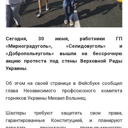
Сегодня, 30 июня, работники ГП
«Мирноградуголь», «Селидовуголь» и
«Добропольеуголь» вышли на бессрочную
акцию протеста под стены Верховной Рады
Украины.
Об этом на своей странице в Фейсбуке сообщил
глава Независимого профсоюзного комитета
горняков Украины Михаил Волынец.
Шахтеры требуют защитить свои права,
гарантированные Конституцией, и планируют
передать президенту, премьер-министру,