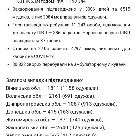
— 631 966, методом ІФА — 190 344.
Захворювання підтверджено у 3086 дітей та 6515
медиків, з них 3984 медпрацівників одужали.
Госпіталізації потребували 11 243 особи, підключення
до апарату ШВЛ — 386 пацієнтів. Наразі на апараті ШВЛ
знаходиться 87 хворих.
Станом на 27.06 зайнято 4297 ліжок, виділених для
хворих на COVID-19.
30 822 хворих перебували на амбулаторному лікуванні.
Загалом випадки підтверджено:
Вінницька обл. — 1811 (1158 одужали);
Волинська обл. — 2161 (691 одужав);
Дніпропетровська обл. — 1087 (913 одужали);
Донецька обл. — 415 (163 одужали);
Житомирська обл. — 1371 (741 одужав);
Закарпатська обл. — 2640 (926 одужали);
Запорізька обл. — 565 (417 одужали);