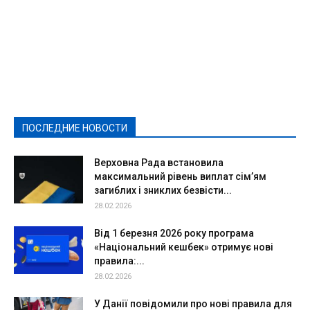
Featured
Актуально
Ваши права
Видеосюжеты
Власть
Выборы - 2021
Выборы-2020
Город
Досуг
Е-декларації
Здоровье
Конкурсы
Криминал и Происшествия
Культура
Новости
Образование
Политическая реклама
Реклама
Слово - народу
Спорт
Твори добро
Фоторепортажи
ПОСЛЕДНИЕ НОВОСТИ
Подробнее
Верховна Рада встановила
максимальний рівень виплат сім’ям
загиблих і зниклих безвісти...
28.02.2026
Від 1 березня 2026 року програма
«Національний кешбек» отримує нові
правила:...
28.02.2026
У Данії повідомили про нові правила для