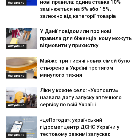
нові правила: єдина ставка 10%
Актуально
замінюється на 5% або 15%,
залежно від категорії товарів
У Данії повідомили про нові
правила для біженців: кому можуть
відмовити у прихистку
Актуально
Майже три тисячі нових сімей було
створено в Україні протягом
минулого тижня
Актуально
Ліки у кожне село: «Укрпошта»
назвала дату запуску аптечного
сервісу по всій Україні
Актуально
«цеПогода»: український
гідрометцентр ДСНС України у
тестовому режимі запускає
Актуально