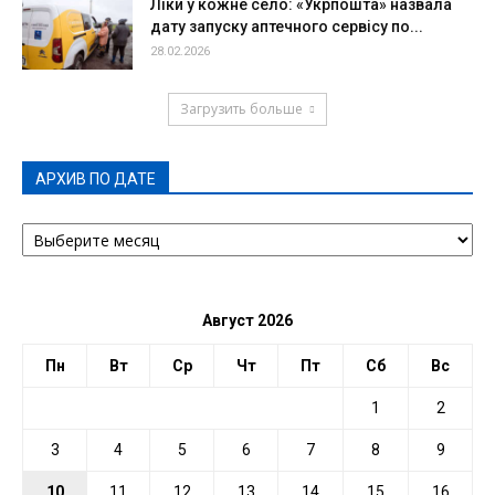
Ліки у кожне село: «Укрпошта» назвала
дату запуску аптечного сервісу по...
28.02.2026
Загрузить больше
АРХИВ ПО ДАТЕ
АРХИВ
ПО
ДАТЕ
Август 2026
Пн
Вт
Ср
Чт
Пт
Сб
Вс
1
2
3
4
5
6
7
8
9
10
11
12
13
14
15
16