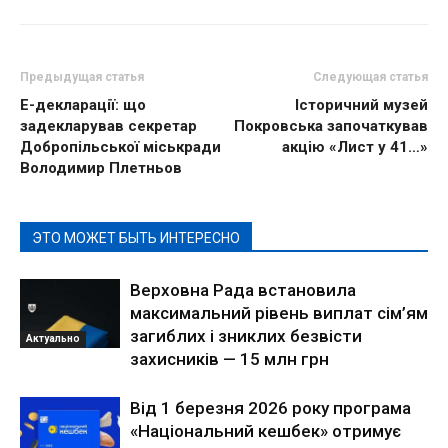
Предыдущая статья
Следующая статья
Е-декларації: що
Історичний музей
задекларував секретар
Покровська започаткував
Добропільської міськради
акцію «Лист у 41…»
Володимир Плетньов
ЭТО МОЖЕТ БЫТЬ ИНТЕРЕСНО
Верховна Рада встановила
максимальний рівень виплат сім’ям
загиблих і зниклих безвісти
Актуально
захисників — 15 млн грн
Від 1 березня 2026 року програма
«Національний кешбек» отримує