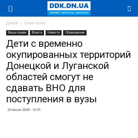
Домой
Ваши права
Ваши права
Власть
Новости
Образование
Дети с временно
окупированных территорий
Донецкой и Луганской
областей смогут не
сдавать ВНО для
поступления в вузы
23 июня 2020 - 16:31
Facebook
Twitter
Telegram
WhatsApp
Vibe