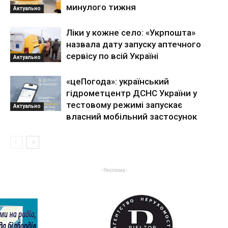
минулого тижня
Актуально
Ліки у кожне село: «Укрпошта»
назвала дату запуску аптечного
сервісу по всій Україні
Актуально
«цеПогода»: український
гідрометцентр ДСНС України у
тестовому режимі запускає
Актуально
власний мобільний застосунок
- Реклама -