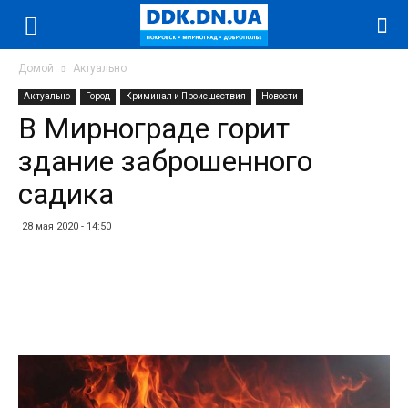
Домой
Актуально
Актуально
Город
Криминал и Происшествия
Новости
В Мирнограде горит
здание заброшенного
садика
28 мая 2020 - 14:50
Facebook
Twitter
Telegram
WhatsApp
Vibe