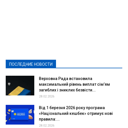
Featured
Актуально
Ваши права
Видеосюжеты
Власть
Выборы - 2021
Выборы-2020
Город
Досуг
Е-декларації
Здоровье
Конкурсы
Криминал и Происшествия
Культура
Новости
Образование
Политическая реклама
Реклама
Слово - народу
Спорт
Твори добро
Фоторепортажи
ПОСЛЕДНИЕ НОВОСТИ
Подробнее
Верховна Рада встановила
максимальний рівень виплат сім’ям
загиблих і зниклих безвісти...
28.02.2026
Від 1 березня 2026 року програма
«Національний кешбек» отримує нові
правила:...
28.02.2026