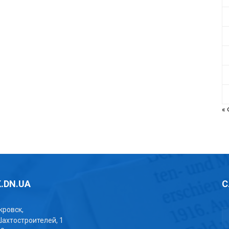
«
.DN.UA
С
окровск,
Шахтостроителей, 1