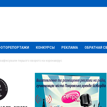
ФОТОРЕПОРТАЖИ
КОНКУРСЫ
РЕКЛАМА
ОБРАТНАЯ С
 зафіксували першого хворого на коронавірус
 Об’єднаних сил
ого хворого на