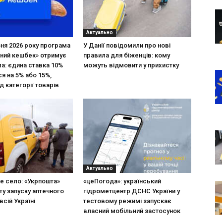
Актуально
зня 2026 року програма
У Данії повідомили про нові
ний кешбек» отримує
правила для біженців: кому
ла: єдина ставка 10%
можуть відмовити у прихистку
я на 5% або 15%,
д категорії товарів
Актуально
не село: «Укрпошта»
«цеПогода»: український
ту запуску аптечного
гідрометцентр ДСНС України у
всій Україні
тестовому режимі запускає
власний мобільний застосунок