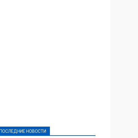
Featured
Актуально
Ваши права
Видеосюжеты
Власть
Выборы - 2021
Выборы-2020
Город
Досуг
Е-декларації
Здоровье
Конкурсы
Криминал и Происшествия
Культура
Новости
Образование
Политическая реклама
Реклама
Слово - народу
Спорт
Твори добро
Фоторепортажи
ПОСЛЕДНИЕ НОВОСТИ
Подробнее