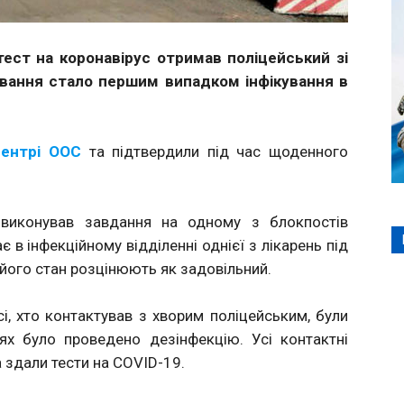
тест на коронавірус отримав поліцейський зі
ювання стало першим випадком інфікування в
центрі ООС
та підтвердили під час щоденного
, виконував завдання на одному з блокпостів
є в інфекційному відділенні однієї з лікарень під
 його стан розцінюють як задовільний.
, хто контактував з хворим поліцейським, були
ях було проведено дезінфекцію. Усі контактні
здали тести на COVID-19.