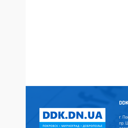
DDK
г. П
пр. 