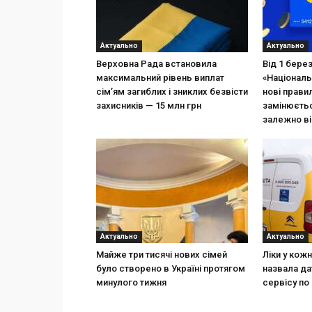
Актуально
Актуально
Верховна Рада встановила
Від 1 бере
максимальний рівень виплат
«Національ
сім’ям загиблих і зниклих безвісти
нові прави
захисників — 15 млн грн
замінюєтьс
залежно ві
Актуально
Актуально
Майже три тисячі нових сімей
Ліки у кож
було створено в Україні протягом
назвала да
минулого тижня
сервісу по 