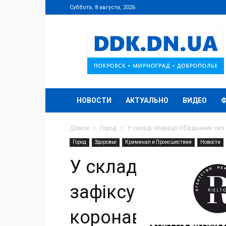
Суббота, 8 августа, 2026
DDK.DN.UA
НОВОСТИ
АКТУАЛЬНО
ВИДЕО
Домой
Город
У складі операції Об’єднаних сил
Город
Здоровье
Криминал и Происшествия
Новости
У складі операції
зафіксували перш
коронавірус