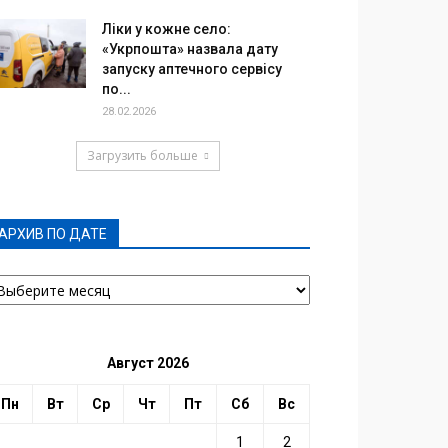
Ліки у кожне село:
«Укрпошта» назвала дату
запуску аптечного сервісу
по...
28.02.2026
Загрузить больше
АРХИВ ПО ДАТЕ
РХИВ
О
АТЕ
Август 2026
Пн
Вт
Ср
Чт
Пт
Сб
Вс
1
2