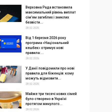
Верховна Рада встановила
максимальний рівень виплат
сім’ям загиблих і зниклих
безвісти...
28.02.2026
Від 1 березня 2026 року
програма «Національний
кешбек» отримує нові
правила:...
28.02.2026
У Данії повідомили про нові
правила для біженців: кому
можуть відмовити...
28.02.2026
Майже три тисячі нових сімей
було створено в Україні
протягом минулого...
28.02.2026