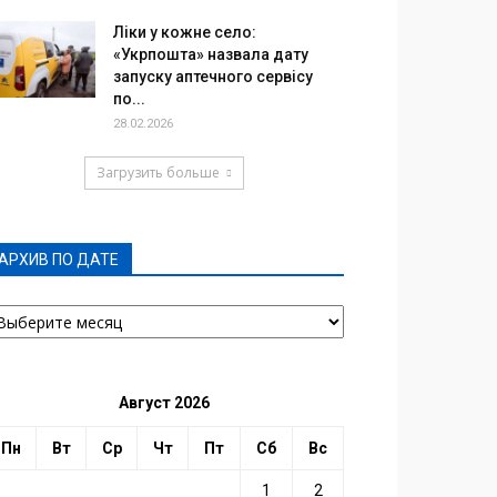
Ліки у кожне село:
«Укрпошта» назвала дату
запуску аптечного сервісу
по...
28.02.2026
Загрузить больше
АРХИВ ПО ДАТЕ
РХИВ
О
АТЕ
Август 2026
Пн
Вт
Ср
Чт
Пт
Сб
Вс
1
2