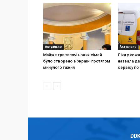
Актуально
Актуально
Майже три тисячі нових сімей
Ліки у кож
було створено в Україні протягом
назвала да
минулого тижня
сервісу по 
DDK