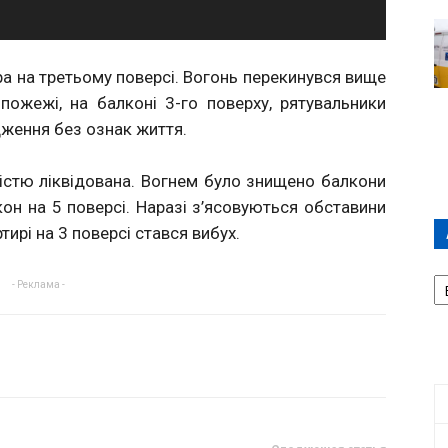
ира на третьому поверсі. Вогонь перекинувся вище
пожежі, на балконі 3-го поверху, рятувальники
дження без ознак життя.
істю ліквідована. Вогнем було знищено балкони
кон на 5 поверсі. Наразі з’ясовуються обставини
тирі на 3 поверсі стався вибух.
А
- Реклама -
П
Д