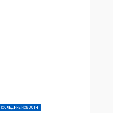
Featured
Актуально
Ваши права
Видеосюжеты
Власть
Выборы - 2021
Выборы-2020
Город
Досуг
Е-декларації
Здоровье
Конкурсы
Криминал и Происшествия
Культура
Новости
Образование
Политическая реклама
Реклама
Слово - народу
Спорт
Твори добро
Фоторепортажи
ПОСЛЕДНИЕ НОВОСТИ
Подробнее