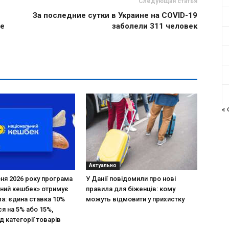
Следующая статья
За последние сутки в Украине на COVID-19
ие
заболели 311 человек
«
Актуально
зня 2026 року програма
У Данії повідомили про нові
ний кешбек» отримує
правила для біженців: кому
ла: єдина ставка 10%
можуть відмовити у прихистку
я на 5% або 15%,
д категорії товарів