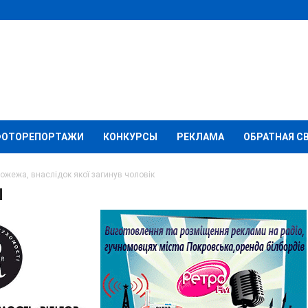
ФОТОРЕПОРТАЖИ
КОНКУРСЫ
РЕКЛАМА
ОБРАТНАЯ С
пожежа, внаслідок якої загинув чоловік
ку сталася пожежа,
гинув чоловік