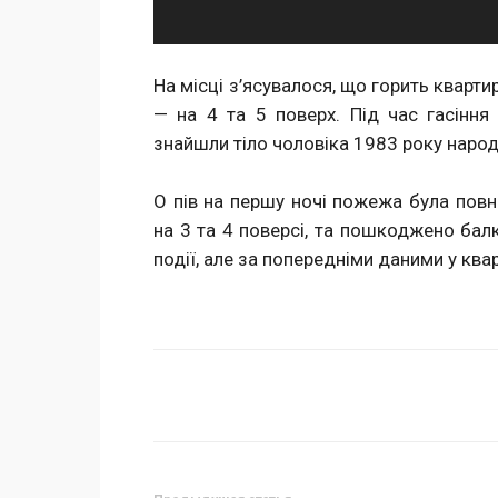
На місці з’ясувалося, що горить кварт
— на 4 та 5 поверх. Під час гасіння 
знайшли тіло чоловіка 1983 року наро
О пів на першу ночі пожежа була повн
на 3 та 4 поверсі, та пошкоджено бал
події, але за попередніми даними у квар
Поделиться