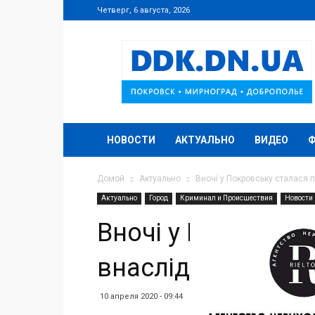
Четверг, 6 августа, 2026
DDK.DN.UA
НОВОСТИ
АКТУАЛЬНО
ВИДЕО
Домой
Актуально
Вночі у Покровську сталася 
Актуально
Город
Криминал и Происшествия
Новости
Вночі у Покровсь
внаслідок якої за
10 апреля 2020 - 09:44