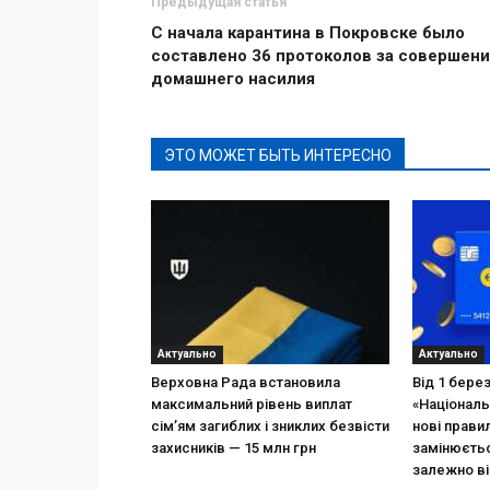
Предыдущая статья
С начала карантина в Покровске было
составлено 36 протоколов за совершен
домашнего насилия
ЭТО МОЖЕТ БЫТЬ ИНТЕРЕСНО
Актуально
Актуально
Верховна Рада встановила
Від 1 бере
максимальний рівень виплат
«Національ
сім’ям загиблих і зниклих безвісти
нові прави
захисників — 15 млн грн
замінюєтьс
залежно ві