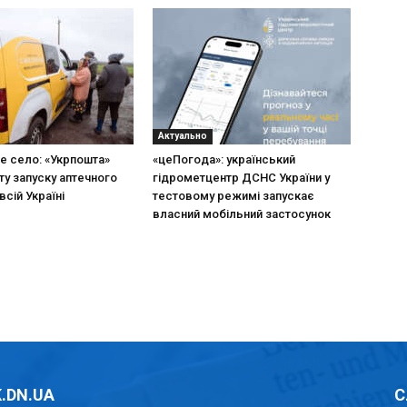
Актуально
не село: «Укрпошта»
«цеПогода»: український
ту запуску аптечного
гідрометцентр ДСНС України у
всій Україні
тестовому режимі запускає
власний мобільний застосунок
.DN.UA
С