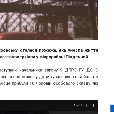
Покровську сталася пожежа, яка унесла життя
 багатоповерхівок у мікрорайоні Південний.
заступник начальника загону 9 ДПРЗ ГУ ДСНС
лення про пожежу до рятувальників надійшло о
 місце прибули 10 чоловік особового складу, які
1
из 7