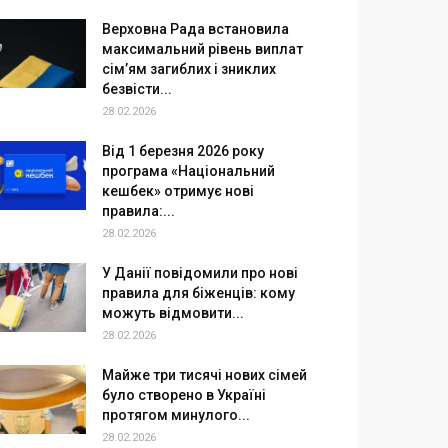
Верховна Рада встановила
максимальний рівень виплат
сім’ям загиблих і зниклих
безвісти...
28.02.2026
Від 1 березня 2026 року
програма «Національний
кешбек» отримує нові
правила:...
28.02.2026
У Данії повідомили про нові
правила для біженців: кому
можуть відмовити...
28.02.2026
Майже три тисячі нових сімей
було створено в Україні
протягом минулого...
28.02.2026