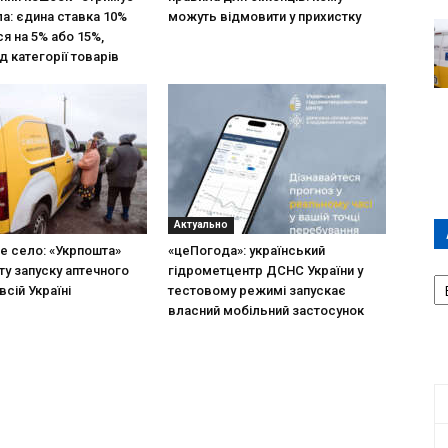
ла: єдина ставка 10%
можуть відмовити у прихистку
я на 5% або 15%,
д категорії товарів
Актуально
не село: «Укрпошта»
«цеПогода»: український
ту запуску аптечного
гідрометцентр ДСНС України у
А
всій Україні
тестовому режимі запускає
П
власний мобільний застосунок
Д