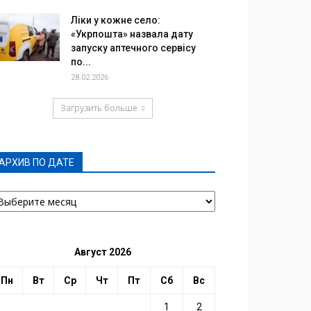
Ліки у кожне село:
«Укрпошта» назвала дату
запуску аптечного сервісу
по...
28.02.2026
Загрузить больше
АРХИВ ПО ДАТЕ
РХИВ
О
АТЕ
Август 2026
Пн
Вт
Ср
Чт
Пт
Сб
Вс
1
2