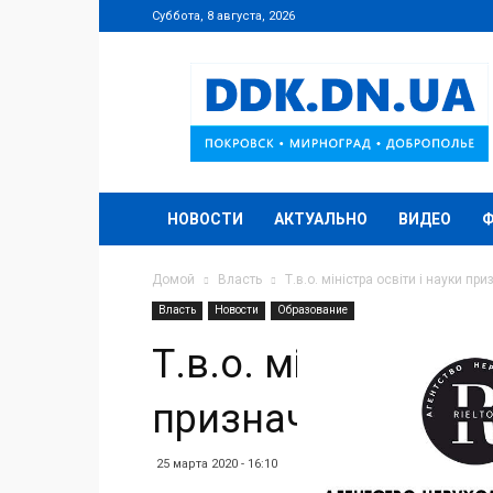
Суббота, 8 августа, 2026
DDK.DN.UA
НОВОСТИ
АКТУАЛЬНО
ВИДЕО
Домой
Власть
Т.в.о. міністра освіти і науки 
Власть
Новости
Образование
Т.в.о. міністра осв
призначили Любо
25 марта 2020 - 16:10