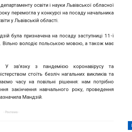
департаменту освіти і науки Львівської обласної
 року перемогла у конкурсі на посаду начальника
іти у Львівській області.
ій була призначена на посаду заступниці 11-ї
ад. Вільно володіє польською мовою, а також має
ь. У зв’язку з пандемією коронавірусу та
стерством стоїть безліч нагальних викликів та
аємо часу на повільні рішення: нам потрібно
ання закінчення навчального року, проведення
 зазначила Мандзій.
- Реклама -