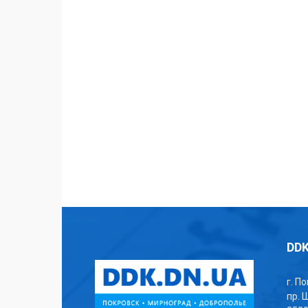
DDK
г. П
пр. 