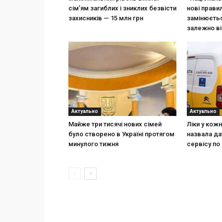
сім’ям загиблих і зниклих безвісти
нові прави
захисників — 15 млн грн
замінюєтьс
залежно ві
Актуально
Актуально
Майже три тисячі нових сімей
Ліки у кож
було створено в Україні протягом
назвала да
минулого тижня
сервісу по 