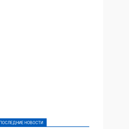
Featured
Актуально
Ваши права
Видеосюжеты
Власть
Выборы - 2021
Выборы-2020
Город
Досуг
Е-декларації
Здоровье
Конкурсы
Криминал и Происшествия
Культура
Новости
Образование
Политическая реклама
Реклама
Слово - народу
Спорт
Твори добро
Фоторепортажи
ПОСЛЕДНИЕ НОВОСТИ
Подробнее