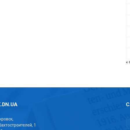
«
.DN.UA
С
окровск,
Шахтостроителей, 1