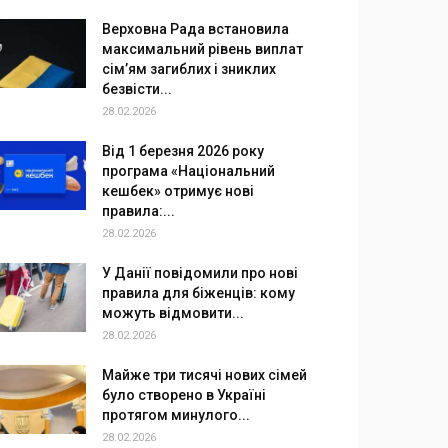
Верховна Рада встановила
максимальний рівень виплат
сім’ям загиблих і зниклих
безвісти...
28.02.2026
Від 1 березня 2026 року
програма «Національний
кешбек» отримує нові
правила:...
28.02.2026
У Данії повідомили про нові
правила для біженців: кому
можуть відмовити...
28.02.2026
Майже три тисячі нових сімей
було створено в Україні
протягом минулого...
28.02.2026