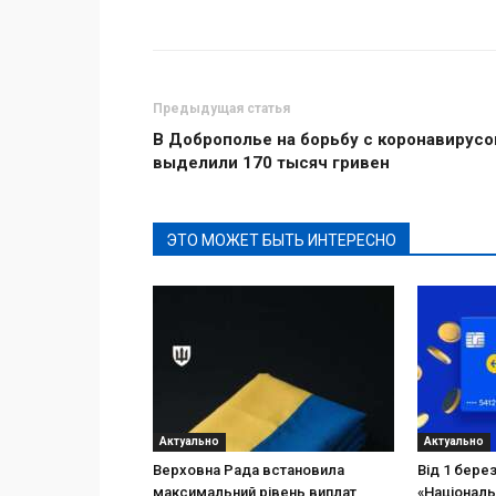
Поделиться
Предыдущая статья
В Доброполье на борьбу с коронавирус
выделили 170 тысяч гривен
ЭТО МОЖЕТ БЫТЬ ИНТЕРЕСНО
Актуально
Актуально
Верховна Рада встановила
Від 1 бере
максимальний рівень виплат
«Національ