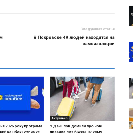
Следующая статья
ом
В Покровске 49 людей находятся на
самоизоляции
Актуально
зня 2026 року програма
У Данії повідомили про нові
ний кешбек» отримує
правила для біженців: кому