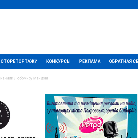
ФОТОРЕПОРТАЖИ
КОНКУРСЫ
РЕКЛАМА
ОБРАТНАЯ С
призначили Любомиру Мандзій
іти і науки
миру Мандзій