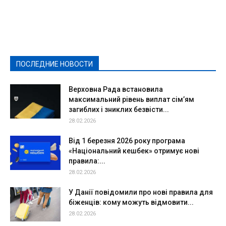
Featured
Актуально
Ваши права
Видеосюжеты
Власть
Выборы - 2021
Выборы-2020
Город
Досуг
Е-декларації
Здоровье
Конкурсы
Криминал и Происшествия
Культура
Новости
Образование
Политическая реклама
Реклама
Слово - народу
Спорт
Твори добро
Фоторепортажи
ПОСЛЕДНИЕ НОВОСТИ
Подробнее
Верховна Рада встановила
максимальний рівень виплат сім’ям
загиблих і зниклих безвісти...
28.02.2026
Від 1 березня 2026 року програма
«Національний кешбек» отримує нові
правила:...
28.02.2026
У Данії повідомили про нові правила для
біженців: кому можуть відмовити...
28.02.2026