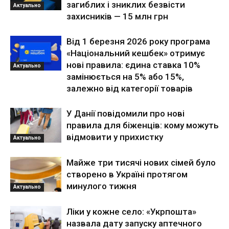
загиблих і зниклих безвісти
Актуально
захисників — 15 млн грн
Від 1 березня 2026 року програма
«Національний кешбек» отримує
нові правила: єдина ставка 10%
Актуально
замінюється на 5% або 15%,
залежно від категорії товарів
У Данії повідомили про нові
правила для біженців: кому можуть
відмовити у прихистку
Актуально
Майже три тисячі нових сімей було
створено в Україні протягом
минулого тижня
Актуально
Ліки у кожне село: «Укрпошта»
назвала дату запуску аптечного