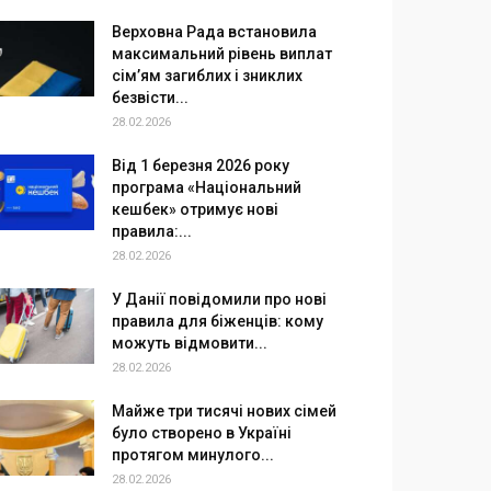
Верховна Рада встановила
максимальний рівень виплат
сім’ям загиблих і зниклих
безвісти...
28.02.2026
Від 1 березня 2026 року
програма «Національний
кешбек» отримує нові
правила:...
28.02.2026
У Данії повідомили про нові
правила для біженців: кому
можуть відмовити...
28.02.2026
Майже три тисячі нових сімей
було створено в Україні
протягом минулого...
28.02.2026