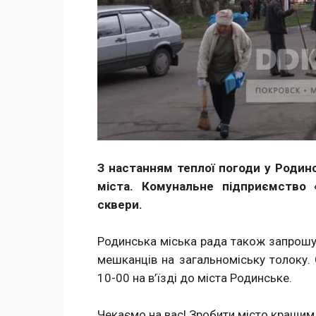
З настанням теплої погоди у Родин
міста. Комунальне підприємство 
сквери.
Родинська міська рада також запрошує
мешканців на загальноміську толоку. 
10-00 на в’їзді до міста Родинське.
Чекаємо на вас! Зробити місто кращим