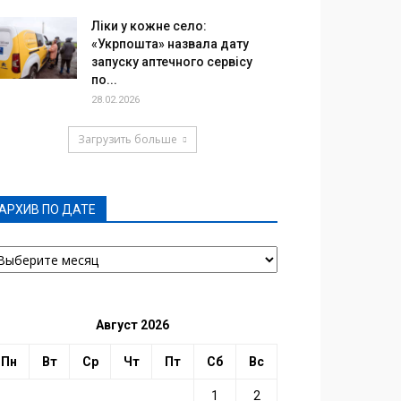
Ліки у кожне село:
«Укрпошта» назвала дату
запуску аптечного сервісу
по...
28.02.2026
Загрузить больше
АРХИВ ПО ДАТЕ
РХИВ
О
АТЕ
Август 2026
Пн
Вт
Ср
Чт
Пт
Сб
Вс
1
2