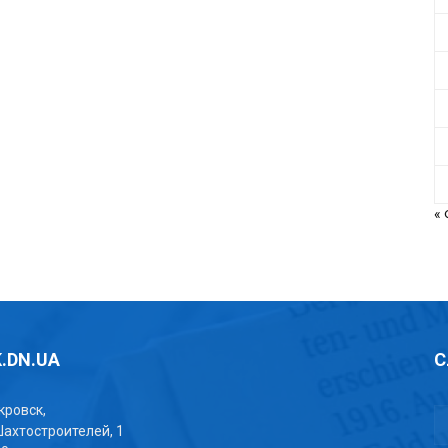
«
.DN.UA
С
окровск,
Шахтостроителей, 1