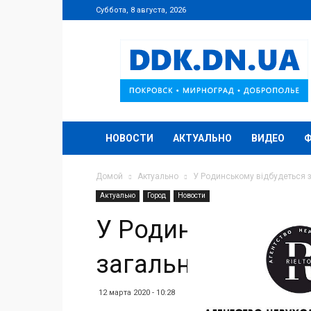
Суббота, 8 августа, 2026
DDK.DN.UA
НОВОСТИ
АКТУАЛЬНО
ВИДЕО
Домой
Актуально
У Родинському відбудеться 
Актуально
Город
Новости
У Родинському ві
загальноміська т
12 марта 2020 - 10:28