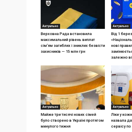
Актуально
Актуально
Верховна Рада встановила
Від 1 бере
максимальний рівень виплат
«Національ
сім’ям загиблих і зниклих безвісти
нові прави
захисників — 15 млн грн
замінюєтьс
залежно ві
Актуально
Актуально
Майже три тисячі нових сімей
Ліки у кож
було створено в Україні протягом
назвала да
минулого тижня
сервісу по 