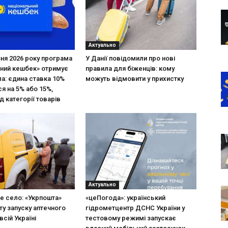
Актуально
зня 2026 року програма
У Данії повідомили про нові
ний кешбек» отримує
правила для біженців: кому
ла: єдина ставка 10%
можуть відмовити у прихистку
я на 5% або 15%,
д категорії товарів
Актуально
не село: «Укрпошта»
«цеПогода»: український
ту запуску аптечного
гідрометцентр ДСНС України у
всій Україні
тестовому режимі запускає