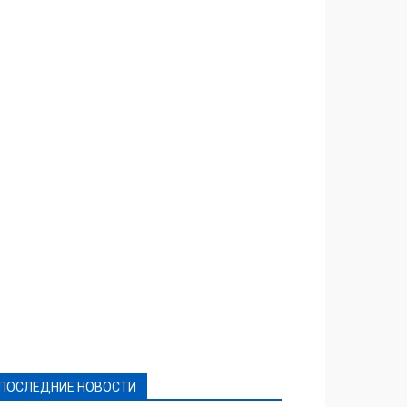
Featured
Актуально
Ваши права
Видеосюжеты
Власть
Выборы - 2021
Выборы-2020
Город
Досуг
Е-декларації
Здоровье
Конкурсы
Криминал и Происшествия
Культура
Новости
Образование
Политическая реклама
Реклама
Слово - народу
Спорт
Твори добро
Фоторепортажи
ПОСЛЕДНИЕ НОВОСТИ
Подробнее