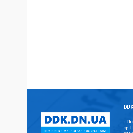
DDK
г. П
пр. 