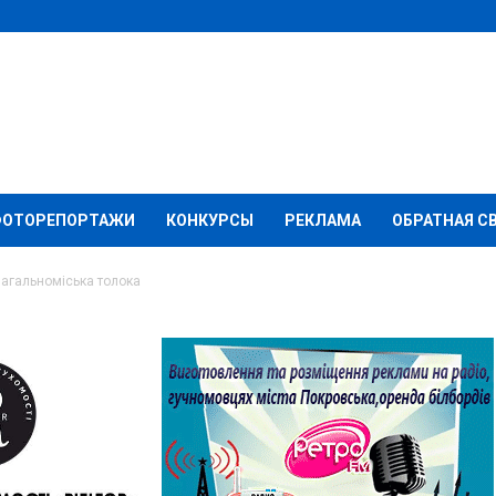
ФОТОРЕПОРТАЖИ
КОНКУРСЫ
РЕКЛАМА
ОБРАТНАЯ С
загальноміська толока
дбудеться
олока