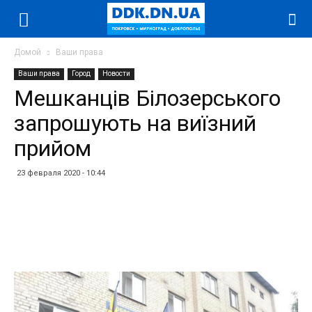
Домой
Ваши права
Ваши права
Город
Новости
Мешканців Білозерського
запрошують на виїзний
прийом
23 февраля 2020 - 10:44
Facebook
Twitter
Telegram
WhatsApp
Vibe