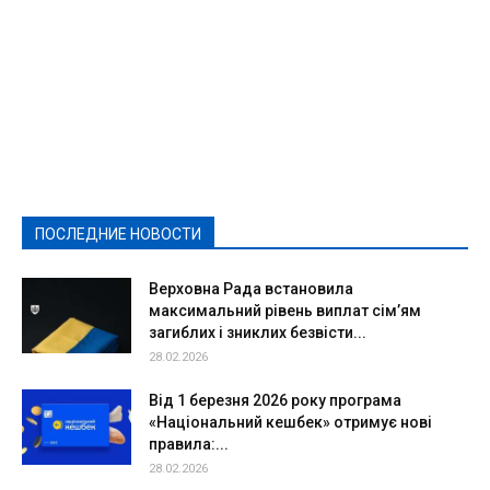
Featured
Актуально
Ваши права
Видеосюжеты
Власть
Выборы - 2021
Выборы-2020
Город
Досуг
Е-декларації
Здоровье
Конкурсы
Криминал и Происшествия
Культура
Новости
Образование
Политическая реклама
Реклама
Слово - народу
Спорт
Твори добро
Фоторепортажи
ПОСЛЕДНИЕ НОВОСТИ
Подробнее
Верховна Рада встановила
максимальний рівень виплат сім’ям
загиблих і зниклих безвісти...
28.02.2026
Від 1 березня 2026 року програма
«Національний кешбек» отримує нові
правила:...
28.02.2026