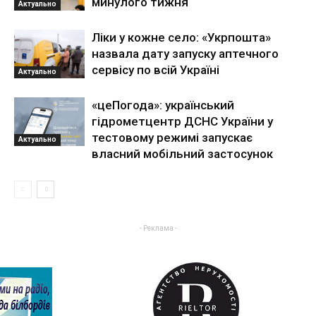
минулого тижня
Актуально
Ліки у кожне село: «Укрпошта»
назвала дату запуску аптечного
сервісу по всій Україні
Актуально
«цеПогода»: український
гідрометцентр ДСНС України у
тестовому режимі запускає
Актуально
власний мобільний застосунок
- Реклама -