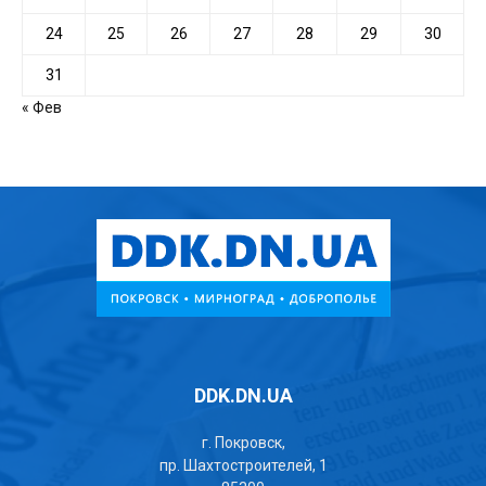
24
25
26
27
28
29
30
31
« Фев
DDK.DN.UA
г. Покровск,
пр. Шахтостроителей, 1