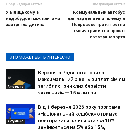
Предыдущая статья
Следующая статья
У Білицькому в
Коммунальный автобус
недобудові між плитами
для нардепа или почему в
застрягла дитина
Покровске тратят сотни
тысяч гривен на прокат
автотранспорта
ЭТО МОЖЕТ БЫТЬ ИНТЕРЕСНО
Верховна Рада встановила
максимальний рівень виплат сім’ям
загиблих і зниклих безвісти
Актуально
захисників — 15 млн грн
Від 1 березня 2026 року програма
«Національний кешбек» отримує
нові правила: єдина ставка 10%
Актуально
замінюється на 5% або 15%,