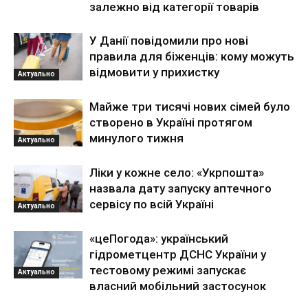
залежно від категорії товарів
У Данії повідомили про нові
правила для біженців: кому можуть
відмовити у прихистку
Актуально
Майже три тисячі нових сімей було
створено в Україні протягом
минулого тижня
Актуально
Ліки у кожне село: «Укрпошта»
назвала дату запуску аптечного
сервісу по всій Україні
Актуально
«цеПогода»: український
гідрометцентр ДСНС України у
тестовому режимі запускає
Актуально
власний мобільний застосунок