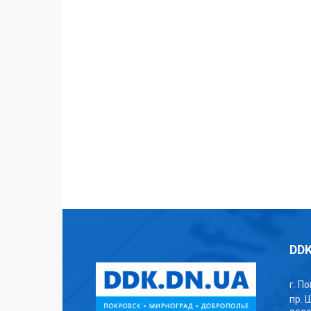
DDK
г. П
пр. 