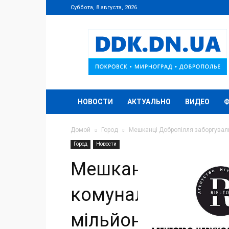
Суббота, 8 августа, 2026
DDK.DN.UA
НОВОСТИ
АКТУАЛЬНО
ВИДЕО
Домой
Город
Мешканці Добропілля заборгували
Город
Новости
Мешканці Добропі
комунальні послу
мільйонів гривен