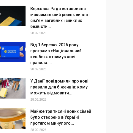
Верховна Рада встановила
максимальний рівень виплат
сім’ям загиблих і зниклих
безвісти...
28.02.2026
Від 1 березня 2026 року
програма «Національний
кешбек» отримує нові
правила:...
28.02.2026
У Данії повідомили про нові
правила для біженців: кому
можуть відмовити...
28.02.2026
Майже три тисячі нових сімей
було створено в Україні
протягом минулого...
28.02.2026