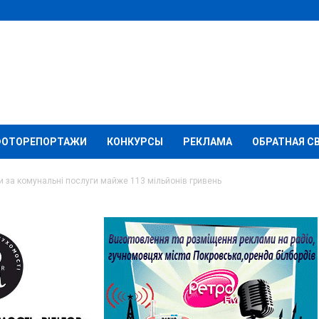
ФОТОРЕПОРТАЖИ
КОНКУРСЫ
РЕКЛАМА
ОБРАТНАЯ С
 за комунальні послуги майже 113 мільйонів гривень
лля заборгували за
ги майже 113
ь