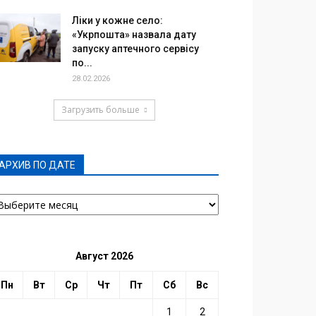
Ліки у кожне село:
«Укрпошта» назвала дату
запуску аптечного сервісу
по...
28.02.2026
Загрузить больше
АРХИВ ПО ДАТЕ
РХИВ
О
АТЕ
Август 2026
Пн
Вт
Ср
Чт
Пт
Сб
Вс
1
2