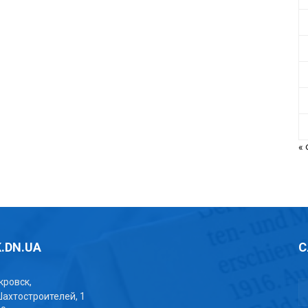
«
.DN.UA
С
окровск,
Шахтостроителей, 1