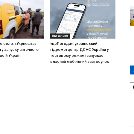
Актуально
не село: «Укрпошта»
«цеПогода»: український
ту запуску аптечного
гідрометцентр ДСНС України у
всій Україні
тестовому режимі запускає
власний мобільний застосунок
А
П
Д