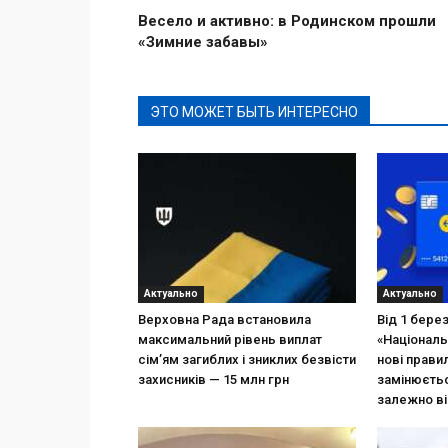
Весело и активно: в Родинском прошли
«Зимние забавы»
ЭТО МОЖЕТ БЫТЬ ИНТЕРЕСНО
Актуально
Актуально
Верховна Рада встановила
Від 1 бере
максимальний рівень виплат
«Національ
сім’ям загиблих і зниклих безвісти
нові прави
захисників — 15 млн грн
замінюєтьс
залежно ві