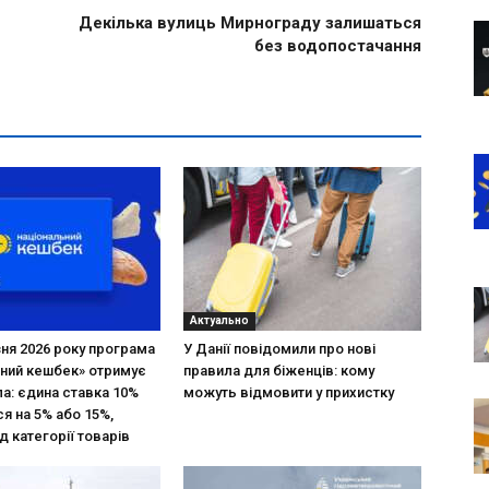
Декілька вулиць Мирнограду залишаться
без водопостачання
Актуально
зня 2026 року програма
У Данії повідомили про нові
ний кешбек» отримує
правила для біженців: кому
ла: єдина ставка 10%
можуть відмовити у прихистку
я на 5% або 15%,
д категорії товарів