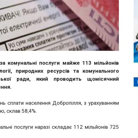
за комунальні послуги майже 113 мільйонів
огії, природних ресурсів та комунального
іської ради, який проводить щомісячний
ення.
ень сплати населення Добропілля, з урахуванням
ою, склав 58,4%.
альні послуги наразі складає 112 мільйонів 725