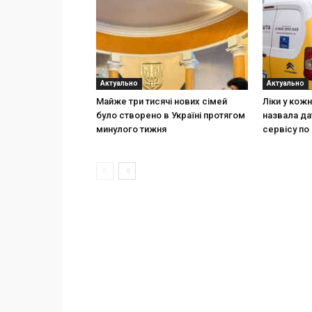
Актуально
Актуально
Майже три тисячі нових сімей
Ліки у кож
було створено в Україні протягом
назвала да
минулого тижня
сервісу по 