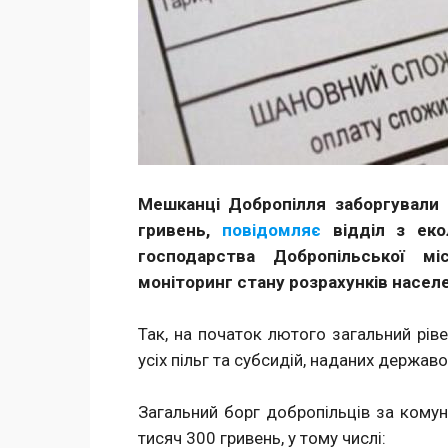
Мешканці Добропілля заборгували 
гривень,
повідомляє
відділ з екол
господарства Добропільської м
моніторинг стану розрахунків насел
Так, на початок лютого загальний рів
усіх пільг та субсидій, наданих держав
Загальний борг добропільців за комун
тисяч 300 гривень, у тому числі: