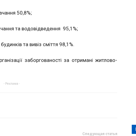
ачання 50,8%;
ачання та водовідведення 95,1%;
будинків та вивіз сміття 98,1%.
ганізації заборгованості за отримані житлово-
- Реклама -
Следующая статья