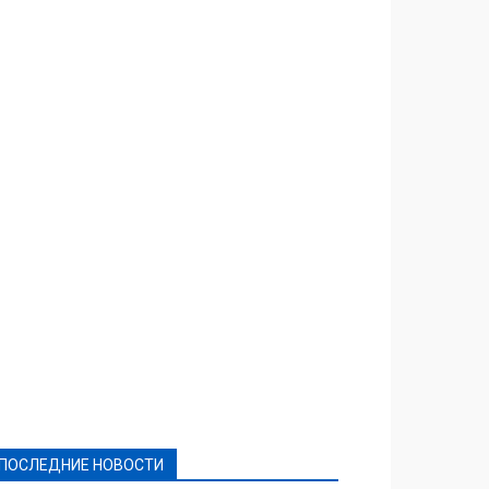
Featured
Актуально
Ваши права
Видеосюжеты
Власть
Выборы - 2021
Выборы-2020
Город
Досуг
Е-декларації
Здоровье
Конкурсы
Криминал и Происшествия
Культура
Новости
Образование
Политическая реклама
Реклама
Слово - народу
Спорт
Твори добро
Фоторепортажи
ПОСЛЕДНИЕ НОВОСТИ
Подробнее