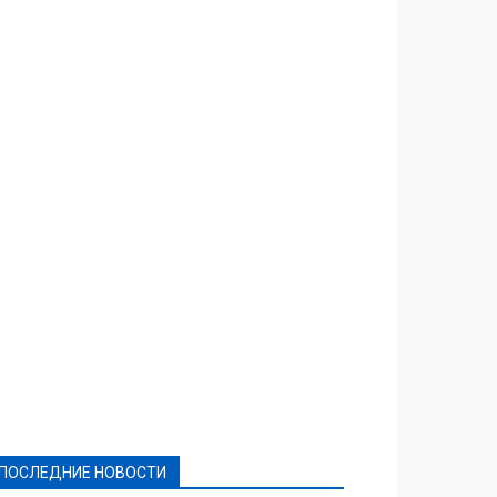
Featured
Актуально
Ваши права
Видеосюжеты
Власть
Выборы - 2021
Выборы-2020
Город
Досуг
Е-декларації
Здоровье
Конкурсы
Криминал и Происшествия
Культура
Новости
Образование
Политическая реклама
Реклама
Слово - народу
Спорт
Твори добро
Фоторепортажи
ПОСЛЕДНИЕ НОВОСТИ
Подробнее