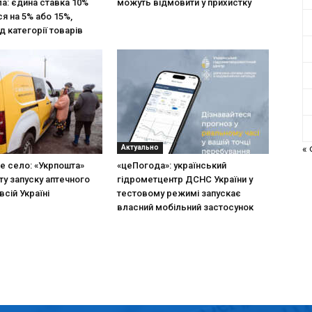
ла: єдина ставка 10%
можуть відмовити у прихистку
я на 5% або 15%,
д категорії товарів
Актуально
«
не село: «Укрпошта»
«цеПогода»: український
ту запуску аптечного
гідрометцентр ДСНС України у
всій Україні
тестовому режимі запускає
власний мобільний застосунок