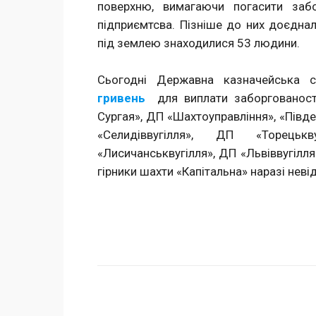
поверхню, вимагаючи погасити забо
підприємтсва. Пізніше до них доєднал
під землею знаходилися 53 людини.
Сьогодні Державна казначейська 
гривень
для виплати заборгованост
Сургая», ДП «Шахтоуправління», «Півд
«Селидіввугілля», ДП «Торецьк
«Лисичанськвугілля», ДП «Львіввугілл
гірники шахти «Капітальна» наразі неві
Поделиться