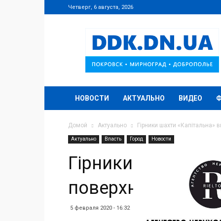
Четверг, 6 августа, 2026
DDK.DN.UA
НОВОСТИ
АКТУАЛЬНО
ВИДЕО
Домой
Актуально
Гірники шахти «Капітальна» 
Актуально
Власть
Город
Новости
Гірники шахти «Ка
поверхню
5 февраля 2020 - 16:32