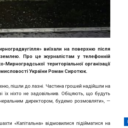
ирноградвугілля» виїхали на поверхню після
землею. Про це журналістам у телефонній
о-Мирноградської територіальної організації
ромисловості України Роман Сиротюк.
рхню, пішли до лазні. Частина грошей надійшли на
зі їх ніхто не задовільнив. Обіцяють, що будуть
генеральним директором, будемо розмовляти», —
ахти «Капітальна» відмовилися підійматися на