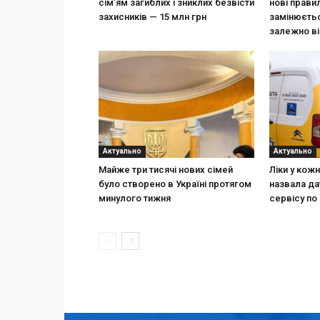
сім’ям загиблих і зниклих безвісти
нові прави
захисників — 15 млн грн
замінюєтьс
залежно ві
Актуально
Актуально
Майже три тисячі нових сімей
Ліки у кож
було створено в Україні протягом
назвала да
минулого тижня
сервісу по 