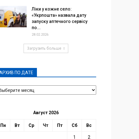
Ліки у кожне село:
«Укрпошта» назвала дату
запуску аптечного сервісу
по...
28.02.2026
Загрузить больше
АРХИВ ПО ДАТЕ
РХИВ
О
АТЕ
Август 2026
Пн
Вт
Ср
Чт
Пт
Сб
Вс
1
2