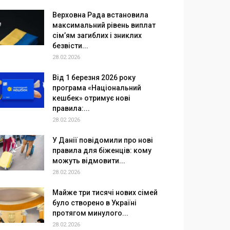
Верховна Рада встановила
максимальний рівень виплат
сім’ям загиблих і зниклих
безвісти...
28.02.2026
Від 1 березня 2026 року
програма «Національний
кешбек» отримує нові
правила:...
28.02.2026
У Данії повідомили про нові
правила для біженців: кому
можуть відмовити...
28.02.2026
Майже три тисячі нових сімей
було створено в Україні
протягом минулого...
28.02.2026