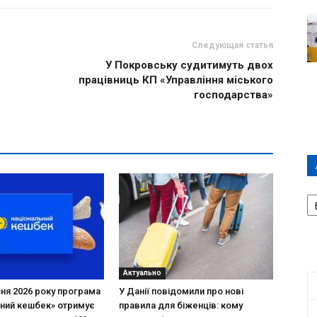
Следующая статья
У Покровську судитимуть двох
працівниць КП «Управління міського
господарства»
А
П
Д
Актуально
зня 2026 року програма
У Данії повідомили про нові
ний кешбек» отримує
правила для біженців: кому