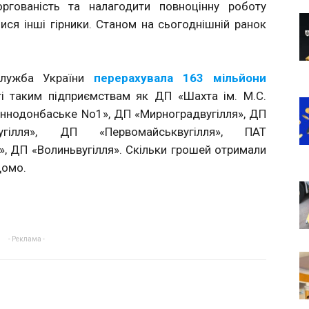
ргованість та налагодити повноцінну роботу
ися інші гірники. Станом на сьогоднішній ранок
служба України
перерахувала 163 мільйони
і таким підприємствам як ДП «Шахта ім. М.С.
еннодонбаське No1», ДП «Мирноградвугілля», ДП
вугілля», ДП «Первомайськвугілля», ПАТ
я», ДП «Волиньвугілля». Скільки грошей отримали
домо.
- Реклама -