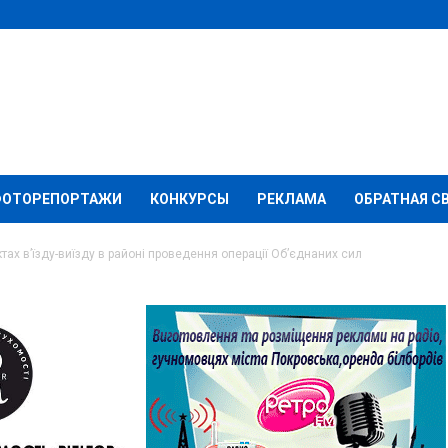
ФОТОРЕПОРТАЖИ
КОНКУРСЫ
РЕКЛАМА
ОБРАТНАЯ С
тах в’їзду-виїзду в районі проведення операції Об’єднаних сил
льних пунктах в’їзду-
роведення операції