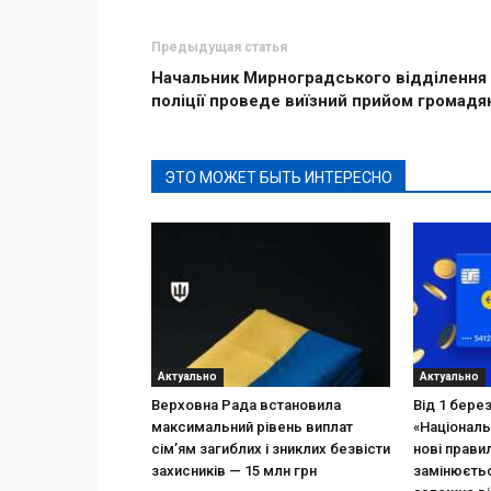
Предыдущая статья
Начальник Мирноградського відділення
поліції проведе виїзний прийом громадя
ЭТО МОЖЕТ БЫТЬ ИНТЕРЕСНО
Актуально
Актуально
Верховна Рада встановила
Від 1 бере
максимальний рівень виплат
«Національ
сім’ям загиблих і зниклих безвісти
нові прави
захисників — 15 млн грн
замінюєтьс