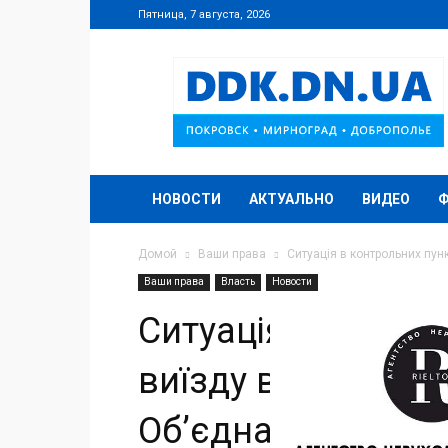
Пятница, 7 августа, 2026
DDK.DN.UA
НОВОСТИ
АКТУАЛЬНО
ВИДЕО
Домой
Ваши права
Ситуація в контрольних пунк
Ваши права
Власть
Новости
Ситуація в контро
виїзду в районі п
Об’єднаних сил