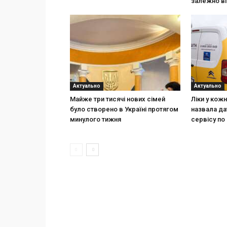
залежно ві
Актуально
Актуально
Майже три тисячі нових сімей
Ліки у кож
було створено в Україні протягом
назвала да
минулого тижня
сервісу по 