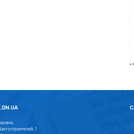
«
.DN.UA
С
окровск,
Шахтостроителей, 1