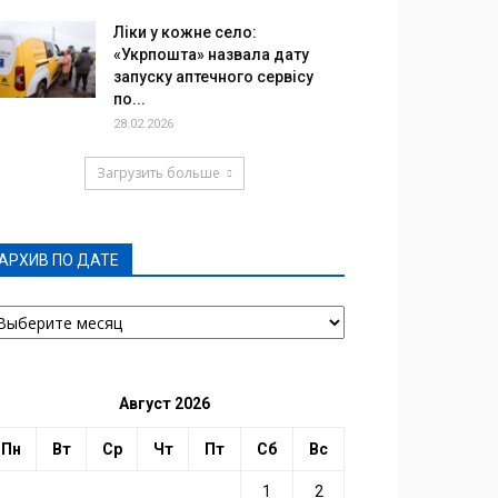
Ліки у кожне село:
«Укрпошта» назвала дату
запуску аптечного сервісу
по...
28.02.2026
Загрузить больше
АРХИВ ПО ДАТЕ
РХИВ
О
АТЕ
Август 2026
Пн
Вт
Ср
Чт
Пт
Сб
Вс
1
2