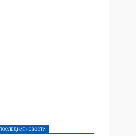
Featured
Актуально
Ваши права
Видеосюжеты
Власть
Выборы - 2021
Выборы-2020
Город
Досуг
Е-декларації
Здоровье
Конкурсы
Криминал и Происшествия
Культура
Новости
Образование
Политическая реклама
Реклама
Слово - народу
Спорт
Твори добро
Фоторепортажи
ПОСЛЕДНИЕ НОВОСТИ
Подробнее