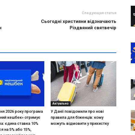
Следующая статья
Сьогодні християни відзначають
н
Різдвяний святвечір
Актуально
зня 2026 року програма
У Данії повідомили про нові
ний кешбек» отримує
правила для біженців: кому
ла: єдина ставка 10%
можуть відмовити у прихистку
я на 5% або 15%,