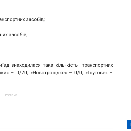
анспортних засобів;
них засобів;
иїзд знаходилася така кіль-кість транспортних
нка» – 0/70; «Новотроїцьке» – 0/0; «Гнутове» –
- Реклама -