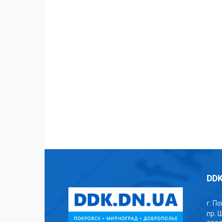
DDK
г. П
пр. 