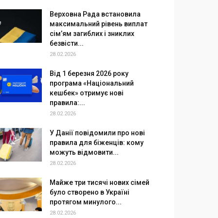
Верховна Рада встановила
максимальний рівень виплат
сім’ям загиблих і зниклих
безвісти...
28.02.2026
Від 1 березня 2026 року
програма «Національний
кешбек» отримує нові
правила:...
28.02.2026
У Данії повідомили про нові
правила для біженців: кому
можуть відмовити...
28.02.2026
Майже три тисячі нових сімей
було створено в Україні
протягом минулого...
28.02.2026