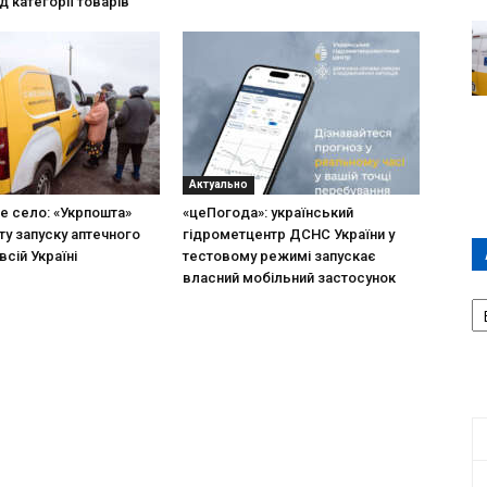
д категорії товарів
Актуально
не село: «Укрпошта»
«цеПогода»: український
ту запуску аптечного
гідрометцентр ДСНС України у
всій Україні
тестовому режимі запускає
власний мобільний застосунок
А
П
Д