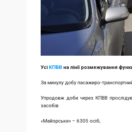
Усі
КПВВ
на лінії розмежування функ
За минулу добу пасажиро-транспортний
Упродовж доби через КПВВ прослідувал
засобів:
«Майорське» – 6305 осіб;