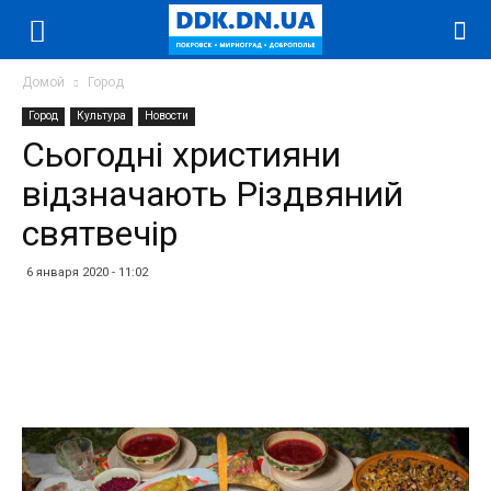
Домой
Город
Город
Культура
Новости
Сьогодні християни
відзначають Різдвяний
святвечір
6 января 2020 - 11:02
Facebook
Twitter
Telegram
WhatsApp
Vibe