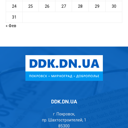
24
25
26
27
28
29
30
31
« Фев
DDK.DN.UA
г. Покровск,
пр. Шахтостроителей, 1
85300