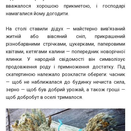
вважалося хорошою прикметою, і господарі
намагалися йому догодити.
На столі ставили дідух — майстерно вив’язаний
житній або вівсяний сніп, прикрашений
різнобарвними стрічками, цукерками, паперовими
квітами, кетягами калини — попередник новорічної
ялинки. У народній свідомості він символізує
продовження роду і примноження достатку. Під
скатертиною належало розкласти обереги: часник
— щоб не наближалася до будинку нечиста сила,
зерно — щоб був добрий урожай, а також гроші —
щоб добробут в оселі трималося.