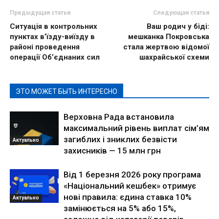
Предыдущая статья
Следующая статья
Ситуація в контрольних
Ваш родич у біді:
пунктах в’їзду-виїзду в
мешканка Покровська
районі проведення
стала жертвою відомої
операції Об’єднаних сил
шахрайської схеми
ЭТО МОЖЕТ БЫТЬ ИНТЕРЕСНО
Верховна Рада встановила
максимальний рівень виплат сім’ям
загиблих і зниклих безвісти
Актуально
захисників — 15 млн грн
Від 1 березня 2026 року програма
«Національний кешбек» отримує
нові правила: єдина ставка 10%
Актуально
замінюється на 5% або 15%,