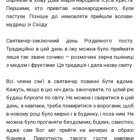
Віфлеємі в хліву Діва Марія народила Ісуса Христа.
Першими, хто привітав новонародженого, були
пастухи. Пізніше до немовляти прийшли волхви-
мудреці зі Сходу.
Святвечір-заключний день Різдвяного посту.
Традиційно в цей день в їжу можна було приймати
лише так зване сочиво — розмочені зерна пшениці
з медом і фруктами. Ця традиція і дала назву святу.
Всі члени сім’ї в святвечір повинні бути вдома.
Кажуть, якщо в цю ніч десь заночувати, то цілий рік
будеш блукати по світу. Не можна і сваритися в цей
день, а навпаки, треба помиритися з ворогами, щоб
в новому році було мирно і в будинку, і поза ним. Не
можна було проганяти бездомних, бідних, самотніх,
адже сам Бог міг прийти на вечерю в образі
бідняка. Присутність такого гостя навпаки