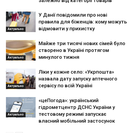
залежно від категорії товарів
У Данії повідомили про нові
правила для біженців: кому можуть
відмовити у прихистку
Актуально
Майже три тисячі нових сімей було
створено в Україні протягом
минулого тижня
Актуально
Ліки у кожне село: «Укрпошта»
назвала дату запуску аптечного
сервісу по всій Україні
Актуально
«цеПогода»: український
гідрометцентр ДСНС України у
тестовому режимі запускає
Актуально
власний мобільний застосунок