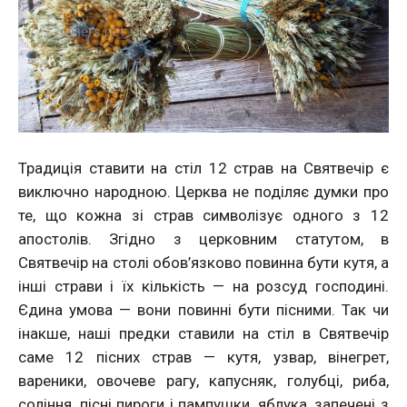
Традиція ставити на стіл 12 страв на Святвечір є
виключно народною. Церква не поділяє думки про
те, що кожна зі страв символізує одного з 12
апостолів. Згідно з церковним статутом, в
Святвечір на столі обов’язково повинна бути кутя, а
інші страви і їх кількість — на розсуд господині.
Єдина умова — вони повинні бути пісними. Так чи
інакше, наші предки ставили на стіл в Святвечір
саме 12 пісних страв — кутя, узвар, вінегрет,
вареники, овочеве рагу, капусняк, голубці, риба,
соління, пісні пироги і пампушки, яблука, запечені з