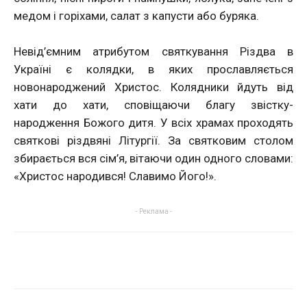
медом і горіхами, салат з капусти або буряка.
Невід’ємним атрибутом святкування Різдва в
Україні є колядки, в яких прославляється
новонароджений Христос. Колядники йдуть від
хати до хати, сповіщаючи благу звістку-
народження Божого дитя. У всіх храмах проходять
святкові різдвяні Літургії. За святковим столом
збирається вся сім’я, вітаючи один одного словами:
«Христос народився! Славимо Його!».
- Реклама -