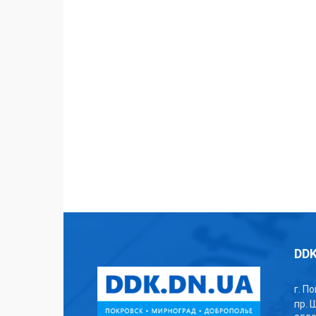
DDK
г. П
пр. 