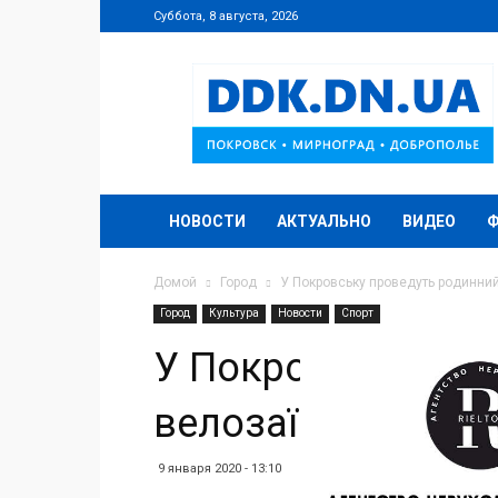
Суббота, 8 августа, 2026
DDK.DN.UA
НОВОСТИ
АКТУАЛЬНО
ВИДЕО
Домой
Город
У Покровську проведуть родинний
Город
Культура
Новости
Спорт
У Покровську про
велозаїзд
9 января 2020 - 13:10