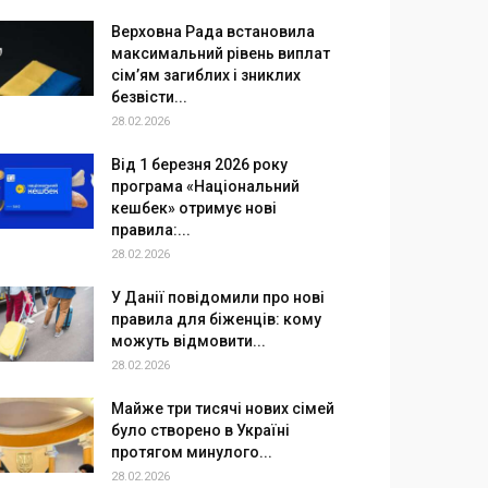
Верховна Рада встановила
максимальний рівень виплат
сім’ям загиблих і зниклих
безвісти...
28.02.2026
Від 1 березня 2026 року
програма «Національний
кешбек» отримує нові
правила:...
28.02.2026
У Данії повідомили про нові
правила для біженців: кому
можуть відмовити...
28.02.2026
Майже три тисячі нових сімей
було створено в Україні
протягом минулого...
28.02.2026