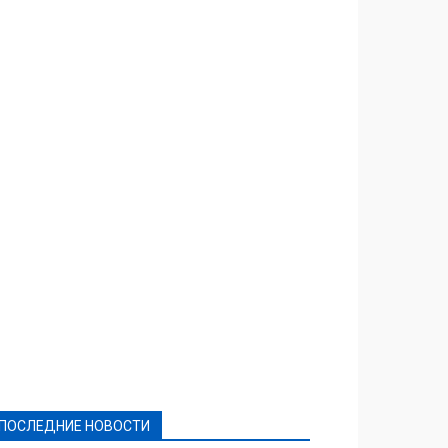
Featured
Актуально
Ваши права
Видеосюжеты
Власть
Выборы - 2021
Выборы-2020
Город
Досуг
Е-декларації
Здоровье
Конкурсы
Криминал и Происшествия
Культура
Новости
Образование
Политическая реклама
Реклама
Слово - народу
Спорт
Твори добро
Фоторепортажи
ПОСЛЕДНИЕ НОВОСТИ
Подробнее