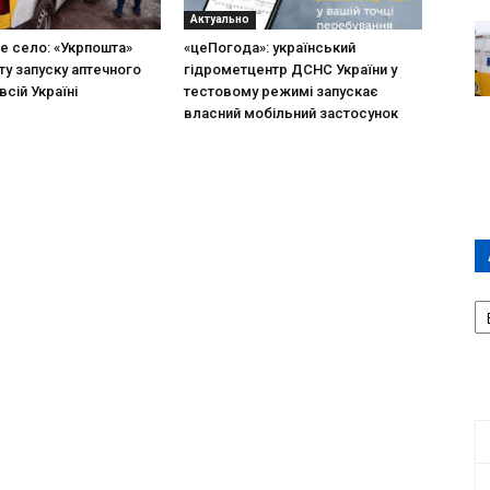
Актуально
не село: «Укрпошта»
«цеПогода»: український
ту запуску аптечного
гідрометцентр ДСНС України у
всій Україні
тестовому режимі запускає
власний мобільний застосунок
А
П
Д