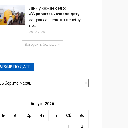
Ліки у кожне село:
«Укрпошта» назвала дату
запуску аптечного сервісу
по...
28.02.2026
Загрузить больше
АРХИВ ПО ДАТЕ
РХИВ
О
АТЕ
Август 2026
Пн
Вт
Ср
Чт
Пт
Сб
Вс
1
2