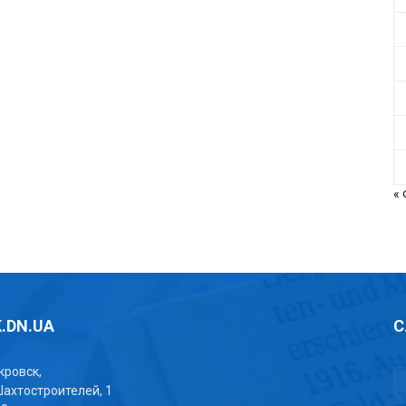
«
.DN.UA
С
окровск,
Шахтостроителей, 1