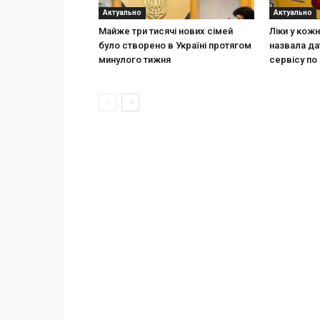
Актуально
Актуально
Майже три тисячі нових сімей
Ліки у кож
було створено в Україні протягом
назвала да
минулого тижня
сервісу по 