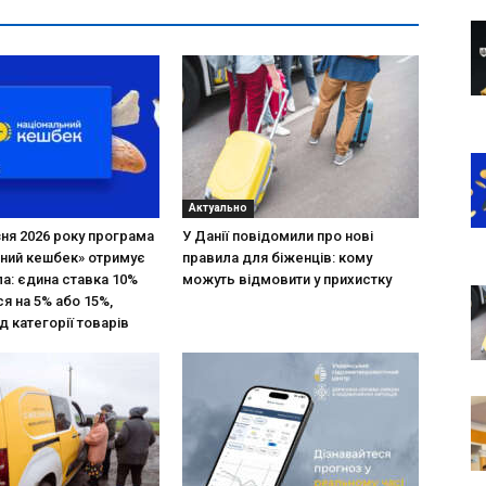
Актуально
зня 2026 року програма
У Данії повідомили про нові
ний кешбек» отримує
правила для біженців: кому
ла: єдина ставка 10%
можуть відмовити у прихистку
я на 5% або 15%,
д категорії товарів