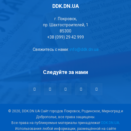
DDK.DN.UA
г. Покровск,
пр. Шахтостроителей, 1
85300
+38 (099) 29 42 999
Свяжитесь с нами:
info@ddk.dn.ua
Следуйте за нами
© 2020, DDK.DN.UA Сайт городов Покровск, Родинское, Мирноград и
Доброполье, все права защищены.
Все права на публикуемые материалы принадлежат
DDK.DN.UA
.
Использования любой информации, размещённой на сайте