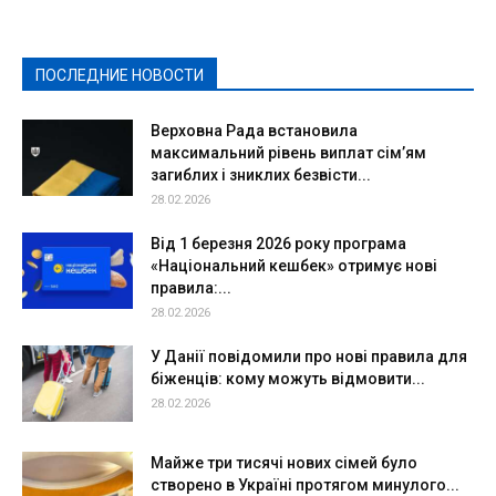
Культура
Новости
Образование
Политическая реклама
Реклама
Слово - народу
Спорт
Твори добро
Фоторепортажи
ПОСЛЕДНИЕ НОВОСТИ
Подробнее
Верховна Рада встановила
максимальний рівень виплат сім’ям
загиблих і зниклих безвісти...
28.02.2026
Від 1 березня 2026 року програма
«Національний кешбек» отримує нові
правила:...
28.02.2026
У Данії повідомили про нові правила для
біженців: кому можуть відмовити...
28.02.2026
Майже три тисячі нових сімей було
створено в Україні протягом минулого...