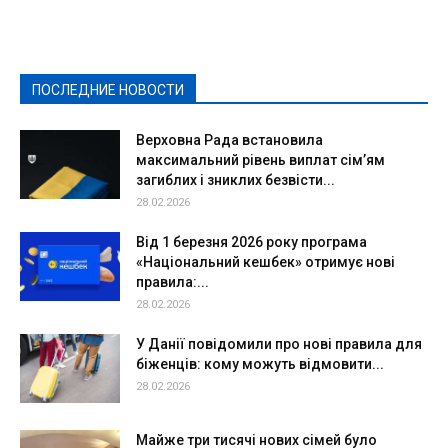
Выборы-2020
Город
Досуг
Е-декларації
Здоровье
Конкурсы
Криминал и Происшествия
Культура
Новости
Образование
Политическая реклама
Реклама
Слово - народу
Спорт
Твори добро
Фоторепортажи
ПОСЛЕДНИЕ НОВОСТИ
Подробнее
Верховна Рада встановила
максимальний рівень виплат сім’ям
загиблих і зниклих безвісти...
28.02.2026
Від 1 березня 2026 року програма
«Національний кешбек» отримує нові
правила:...
28.02.2026
У Данії повідомили про нові правила для
біженців: кому можуть відмовити...
28.02.2026
Майже три тисячі нових сімей було