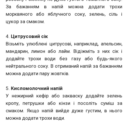
За бажанням в напій можна додати трохи
морквяного або яблучного соку, зелень, сіль і
цукор за смаком.
4.
Цитрусовий сік
Візьміть улюблені цитрусові, наприклад, апельсин,
мандарин, лимон або лайм. Відіжміть з них сік і
додайте трохи води без газу або будь-якого
нейтрального соку. В отриманий напій за бажанням
можна додати пару жовтків.
5.
Кисломолочний напій
У нежирний кефір або закваску додайте зелень
кропу, петрушки або кінзи і посоліть суміш за
смаком. Якщо напій вийде дуже густим, в нього
можна додати трохи води.