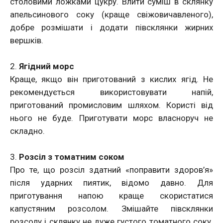
столовими ложками цукру. Влити суміш в склянку
апельсинового соку (краще свіжовичавленого),
добре розмішати і додати півсклянки жирних
вершків.
2.
Ягідний морс
Краще, якщо він приготований з кислих ягід. Не
рекомендується використовувати напій,
приготований промисловим шляхом. Користі від
нього не буде. Приготувати морс власноруч не
складно.
3.
Розсіл з томатним соком
Про те, що розсіл здатний «поправити здоров’я»
після ударних пиятик, відомо давно. Для
приготування напою краще скористатися
капустяним розсолом. Змішайте півсклянки
розсолу і склянку не дуже густого томатного соку.