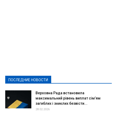
Featured
Актуально
Ваши права
Видеосюжеты
Власть
Выборы - 2021
Выборы-2020
Город
Досуг
Е-декларації
Здоровье
Конкурсы
Криминал и Происшествия
Культура
Новости
Образование
Политическая реклама
Реклама
Слово - народу
Спорт
Твори добро
Фоторепортажи
ПОСЛЕДНИЕ НОВОСТИ
Подробнее
Верховна Рада встановила
максимальний рівень виплат сім’ям
загиблих і зниклих безвісти...
28.02.2026