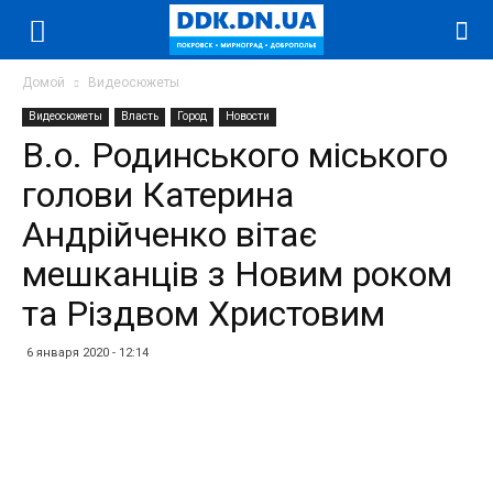
Домой
Видеосюжеты
Видеосюжеты
Власть
Город
Новости
В.о. Родинського міського
голови Катерина
Андрійченко вітає
мешканців з Новим роком
та Різдвом Христовим
6 января 2020 - 12:14
Facebook
Twitter
Telegram
WhatsApp
Vibe