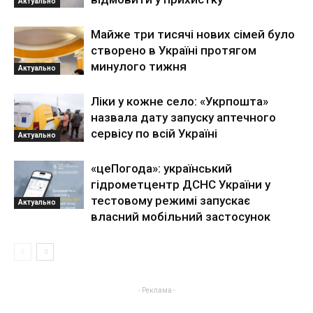
Актуально
Майже три тисячі нових сімей було
створено в Україні протягом
минулого тижня
Актуально
Ліки у кожне село: «Укрпошта»
назвала дату запуску аптечного
сервісу по всій Україні
Актуально
«цеПогода»: український
гідрометцентр ДСНС України у
тестовому режимі запускає
Актуально
власний мобільний застосунок
- Реклама -