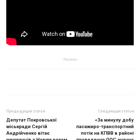
- Реклама -
Предыдущая статья
Следующая статья
Депутат Покровської
«За минулу добу
міськради Сергій
пасажиро-транспортний
Андрійченко вітає
потік на КПВВ в районі
мешканців з Новим роком
проведення ООС значно