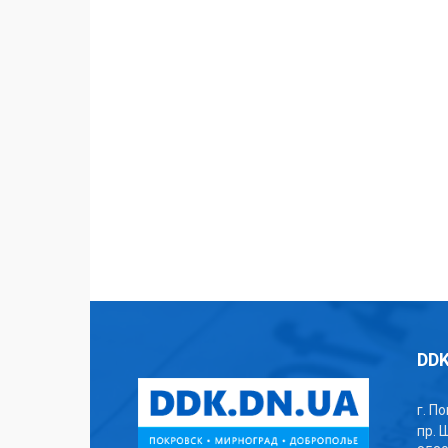
DDK
г. П
пр. 