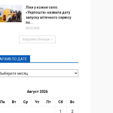
Ліки у кожне село:
«Укрпошта» назвала дату
запуску аптечного сервісу
по...
28.02.2026
Загрузить больше
АРХИВ ПО ДАТЕ
РХИВ
О
АТЕ
Август 2026
Пн
Вт
Ср
Чт
Пт
Сб
Вс
1
2