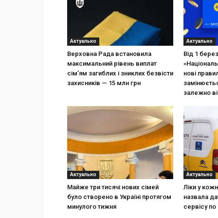
Актуально
Актуально
Верховна Рада встановила
Від 1 бере
максимальний рівень виплат
«Національ
сім’ям загиблих і зниклих безвісти
нові прави
захисників — 15 млн грн
замінюєтьс
залежно ві
Актуально
Актуально
Майже три тисячі нових сімей
Ліки у кож
було створено в Україні протягом
назвала да
минулого тижня
сервісу по 