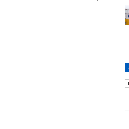
А
П
Д