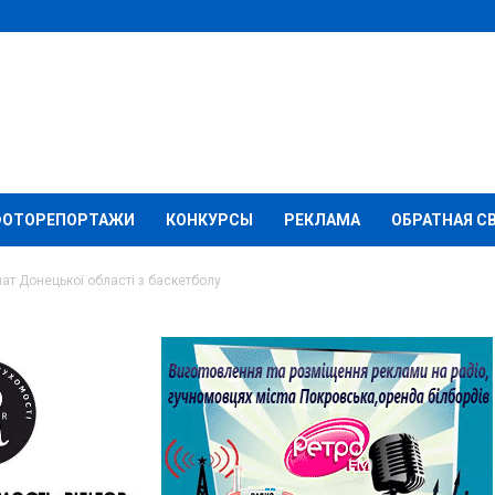
ФОТОРЕПОРТАЖИ
КОНКУРСЫ
РЕКЛАМА
ОБРАТНАЯ С
ат Донецької області з баскетболу
удеться чемпіонат
 з баскетболу