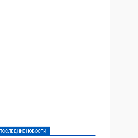
Featured
Актуально
Ваши права
Видеосюжеты
Власть
Выборы - 2021
Выборы-2020
Город
Досуг
Е-декларації
Здоровье
Конкурсы
Криминал и Происшествия
Культура
Новости
Образование
Политическая реклама
Реклама
Слово - народу
Спорт
Твори добро
Фоторепортажи
ПОСЛЕДНИЕ НОВОСТИ
Подробнее