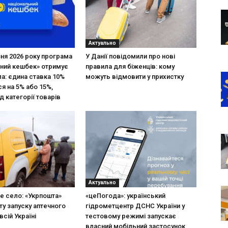
Актуально
зня 2026 року програма
У Данії повідомили про нові
ний кешбек» отримує
правила для біженців: кому
ла: єдина ставка 10%
можуть відмовити у прихистку
я на 5% або 15%,
д категорії товарів
Актуально
не село: «Укрпошта»
«цеПогода»: український
ту запуску аптечного
гідрометцентр ДСНС України у
всій Україні
тестовому режимі запускає
власний мобільний застосунок