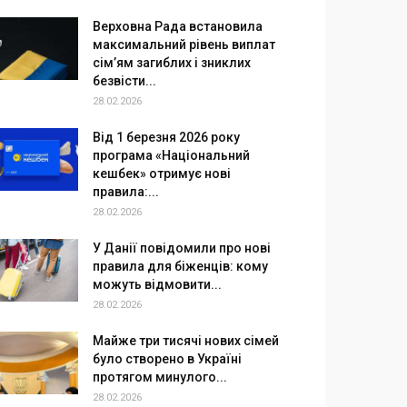
Верховна Рада встановила
максимальний рівень виплат
сім’ям загиблих і зниклих
безвісти...
28.02.2026
Від 1 березня 2026 року
програма «Національний
кешбек» отримує нові
правила:...
28.02.2026
У Данії повідомили про нові
правила для біженців: кому
можуть відмовити...
28.02.2026
Майже три тисячі нових сімей
було створено в Україні
протягом минулого...
28.02.2026