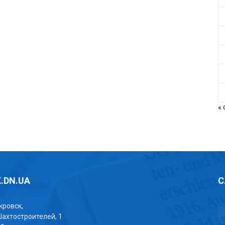
«
.DN.UA
С
окровск,
Шахтостроителей, 1