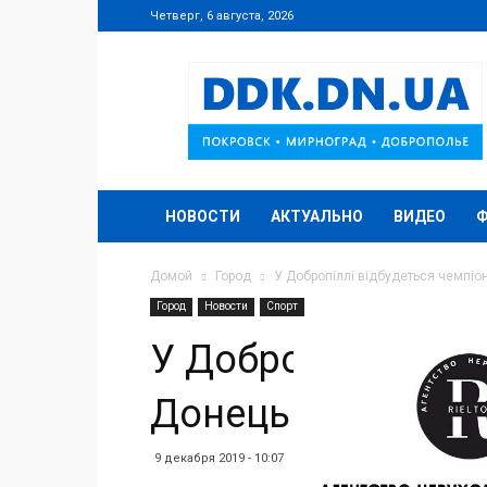
Четверг, 6 августа, 2026
DDK.DN.UA
НОВОСТИ
АКТУАЛЬНО
ВИДЕО
Домой
Город
У Добропіллі відбудеться чемпіон
Город
Новости
Спорт
У Добропіллі відб
Донецької області
9 декабря 2019 - 10:07