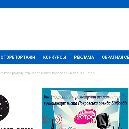
ФОТОРЕПОРТАЖИ
КОНКУРСЫ
РЕКЛАМА
ОБРАТНАЯ С
ького району отримало новий кросовер «Renault Duster»
ндрівка Покровського
новий кросовер