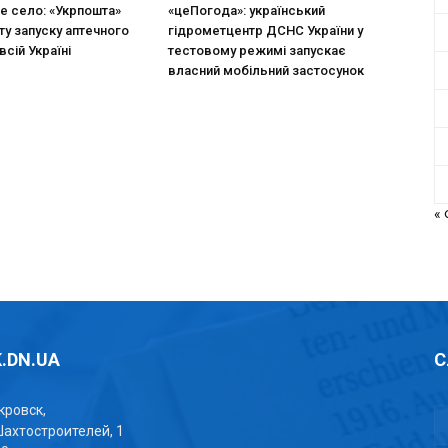
не село: «Укрпошта»
«цеПогода»: український
ту запуску аптечного
гідрометцентр ДСНС України у
всій Україні
тестовому режимі запускає
власний мобільний застосунок
«
.DN.UA
С
окровск,
Шахтостроителей, 1