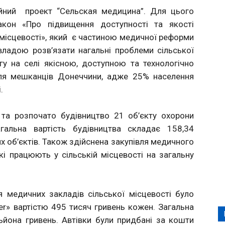
ійний проект “Сельская медицина”. Для цього
акон «Про підвищення доступності та якості
 місцевості», який є частиною медичної реформи
ладою розв’язати нагальні проблеми сільської
у на селі якісною, доступною та технологічно
ля мешканців Донеччини, адже 25% населення
.
та розпочато будівництво 21 об’єкту охорони
агальна вартість будівництва складає 158,34
 об’єктів.
Також здійснена закупівля медичного
і працюють у сільській місцевості на загальну
 медичних закладів сільської місцевості було
er» вартістю 495 тисяч гривень кожен. Загальна
ьйона гривень. Автівки були придбані за кошти