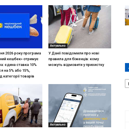
Актуально
зня 2026 року програма
У Данії повідомили про нові
ний кешбек» отримує
правила для біженців: кому
ла: єдина ставка 10%
можуть відмовити у прихистку
я на 5% або 15%,
д категорії товарів
А
П
Д
Актуально