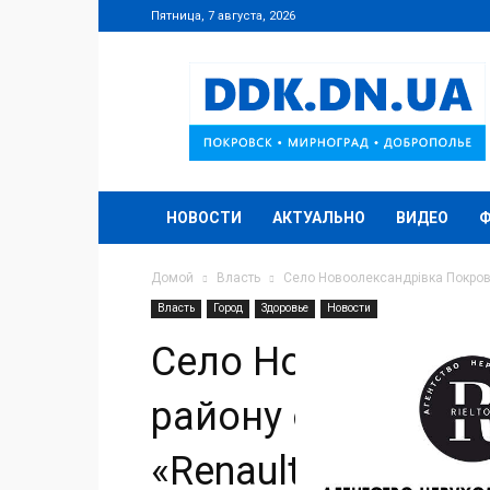
Пятница, 7 августа, 2026
DDK.DN.UA
НОВОСТИ
АКТУАЛЬНО
ВИДЕО
Домой
Власть
Село Новоолександрівка Покровс
Власть
Город
Здоровье
Новости
Село Новоолекса
району отримало 
«Renault Duster»