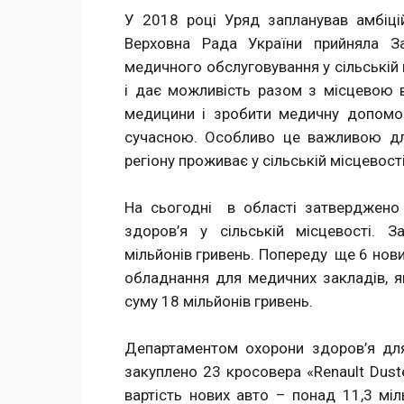
У 2018 році Уряд запланував амбіц
Верховна Рада України прийняла З
медичного обслуговування у сільській
і дає можливість разом з місцевою в
медицини і зробити медичну допомог
сучасною. Особливо це важливою д
регіону проживає у сільській місцевості
На сьогодні в області затверджено 
здоров’я у сільській місцевості. З
мільйонів гривень. Попереду ще 6 нових
обладнання для медичних закладів, як
суму 18 мільйонів гривень.
Департаментом охорони здоров’я для
закуплено 23 кросовера «Renault Dust
вартість нових авто – понад 11,3 міл