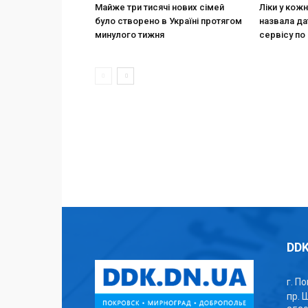
Майже три тисячі нових сімей
Ліки у кож
було створено в Україні протягом
назвала да
минулого тижня
сервісу по 
DDK
г. П
пр. 