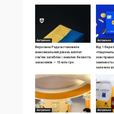
Актуально
Актуально
Верховна Рада встановила
Від 1 бере
максимальний рівень виплат
«Національ
сім’ям загиблих і зниклих безвісти
нові прави
захисників — 15 млн грн
замінюєтьс
залежно ві
Актуально
Актуально