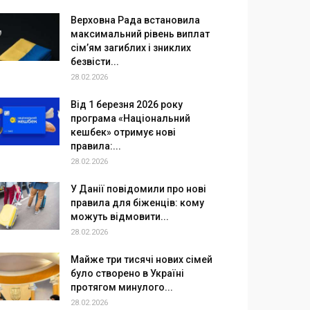
Верховна Рада встановила
максимальний рівень виплат
сім’ям загиблих і зниклих
безвісти...
28.02.2026
Від 1 березня 2026 року
програма «Національний
кешбек» отримує нові
правила:...
28.02.2026
У Данії повідомили про нові
правила для біженців: кому
можуть відмовити...
28.02.2026
Майже три тисячі нових сімей
було створено в Україні
протягом минулого...
28.02.2026