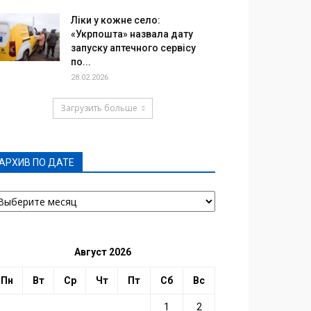
Ліки у кожне село:
«Укрпошта» назвала дату
запуску аптечного сервісу
по...
28.02.2026
Загрузить больше
АРХИВ ПО ДАТЕ
РХИВ
О
АТЕ
Август 2026
Пн
Вт
Ср
Чт
Пт
Сб
Вс
1
2