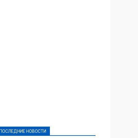
Featured
Актуально
Ваши права
Видеосюжеты
Власть
Выборы - 2021
Выборы-2020
Город
Досуг
Е-декларації
Здоровье
Конкурсы
Криминал и Происшествия
Культура
Новости
Образование
Политическая реклама
Реклама
Слово - народу
Спорт
Твори добро
Фоторепортажи
ПОСЛЕДНИЕ НОВОСТИ
Подробнее