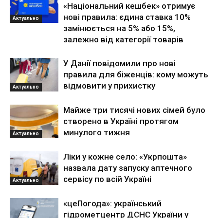
«Національний кешбек» отримує
нові правила: єдина ставка 10%
Актуально
замінюється на 5% або 15%,
залежно від категорії товарів
У Данії повідомили про нові
правила для біженців: кому можуть
відмовити у прихистку
Актуально
Майже три тисячі нових сімей було
створено в Україні протягом
минулого тижня
Актуально
Ліки у кожне село: «Укрпошта»
назвала дату запуску аптечного
сервісу по всій Україні
Актуально
«цеПогода»: український
гідрометцентр ДСНС України у