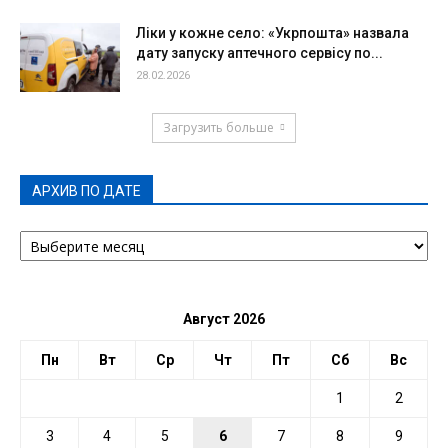
Ліки у кожне село: «Укрпошта» назвала
дату запуску аптечного сервісу по...
28.02.2026
Загрузить больше
АРХИВ ПО ДАТЕ
АРХИВ
ПО
ДАТЕ
Август 2026
Пн
Вт
Ср
Чт
Пт
Сб
Вс
1
2
3
4
5
6
7
8
9