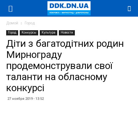
Домой
Город
Город
Конкурсы
Культура
Новости
Діти з багатодітних родин
Мирнограду
продемонстрували свої
таланти на обласному
конкурсі
27 ноября 2019 - 13:52
Facebook
Twitter
Telegram
WhatsApp
Vibe