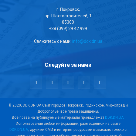
г. Покровск,
пр. Шахтостроителей, 1
85300
+38 (099) 29 42 999
Свяжитесь с нами:
info@ddk.dn.ua
Следуйте за нами
© 2020, DDK.DN.UA Сайт городов Покровск, Родинское, Мирноград и
Доброполье, все права защищены.
Все права на публикуемые материалы принадлежат
DDK.DN.UA
.
Использования любой информации, размещённой на сайте
DDK.DN.UA
, другими СМИ и интернет-ресурсами возможно только с
письменного согласия и обязательного размещения прямой