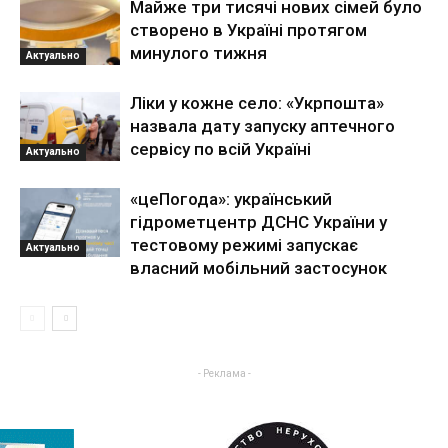
Майже три тисячі нових сімей було
створено в Україні протягом
минулого тижня
Актуально
Ліки у кожне село: «Укрпошта»
назвала дату запуску аптечного
сервісу по всій Україні
Актуально
«цеПогода»: український
гідрометцентр ДСНС України у
тестовому режимі запускає
Актуально
власний мобільний застосунок
- Реклама -