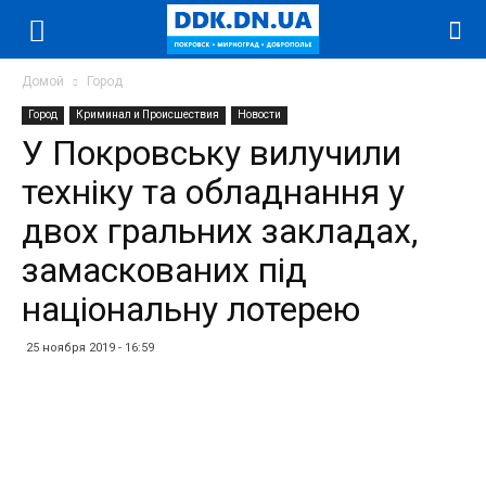
Домой
Город
Город
Криминал и Происшествия
Новости
У Покровську вилучили
техніку та обладнання у
двох гральних закладах,
замаскованих під
національну лотерею
25 ноября 2019 - 16:59
Facebook
Twitter
Telegram
WhatsApp
Vibe