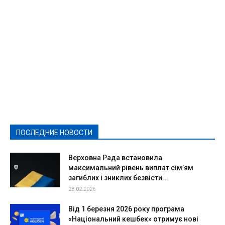
Featured
Актуально
Ваши права
Видеосюжеты
Власть
Выборы - 2021
Выборы-2020
Город
Досуг
Е-декларації
Здоровье
Конкурсы
Криминал и Происшествия
Культура
Новости
Образование
Политическая реклама
Реклама
Слово - народу
Спорт
Твори добро
Фоторепортажи
ПОСЛЕДНИЕ НОВОСТИ
Подробнее
Верховна Рада встановила
максимальний рівень виплат сім’ям
загиблих і зниклих безвісти...
28.02.2026
Від 1 березня 2026 року програма
«Національний кешбек» отримує нові