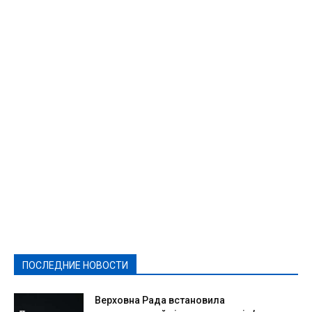
Featured
Актуально
Ваши права
Видеосюжеты
Власть
Выборы - 2021
Выборы-2020
Город
Досуг
Е-декларації
Здоровье
Конкурсы
Криминал и Происшествия
Культура
Новости
Образование
Политическая реклама
Реклама
Слово - народу
Спорт
Твори добро
Фоторепортажи
ПОСЛЕДНИЕ НОВОСТИ
Подробнее
Верховна Рада встановила