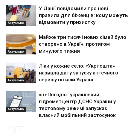
У Данії повідомили про нові
правила для біженців: кому можуть
відмовити у прихистку
Актуально
Майже три тисячі нових сімей було
створено в Україні протягом
минулого тижня
Актуально
Ліки у кожне село: «Укрпошта»
назвала дату запуску аптечного
сервісу по всій Україні
Актуально
«цеПогода»: український
гідрометцентр ДСНС України у
тестовому режимі запускає
Актуально
власний мобільний застосунок