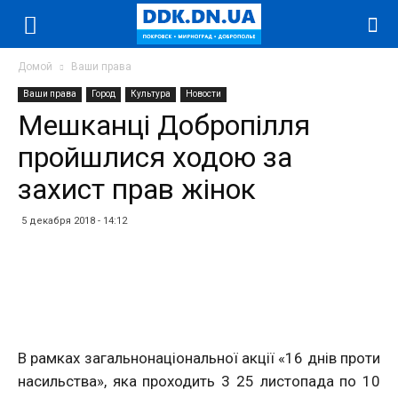
Домой
Ваши права
Ваши права
Город
Культура
Новости
Мешканці Добропілля
пройшлися ходою за
захист прав жінок
5 декабря 2018 - 14:12
Facebook
Twitter
Telegram
WhatsApp
Vibe
В рамках загальнонаціональної акції «16 днів проти
насильства», яка проходить 3 25 листопада по 10