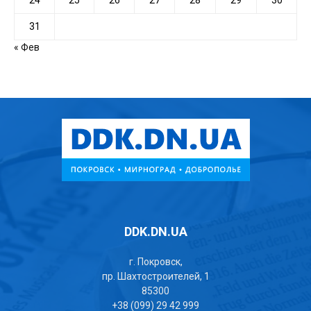
24
25
26
27
28
29
30
31
« Фев
DDK.DN.UA
г. Покровск,
пр. Шахтостроителей, 1
85300
+38 (099) 29 42 999