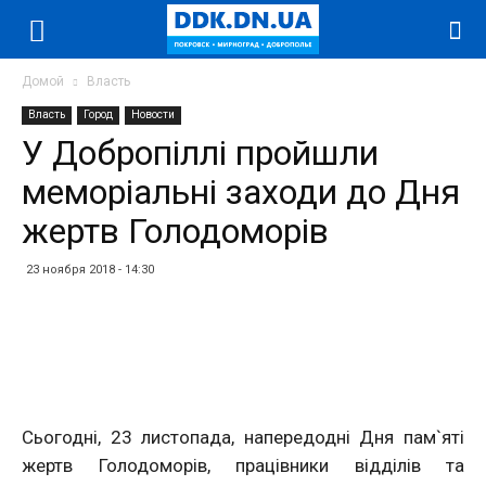
Домой
Власть
Власть
Город
Новости
У Добропіллі пройшли
меморіальні заходи до Дня
жертв Голодоморів
23 ноября 2018 - 14:30
Facebook
Twitter
Telegram
WhatsApp
Vibe
Сьогодні, 23 листопада, напередодні Дня пам`яті
жертв Голодоморів, працівники відділів та