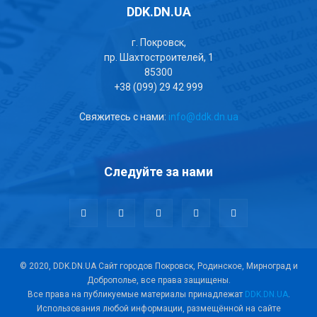
DDK.DN.UA
г. Покровск,
пр. Шахтостроителей, 1
85300
+38 (099) 29 42 999
Свяжитесь с нами:
info@ddk.dn.ua
Следуйте за нами
© 2020, DDK.DN.UA Сайт городов Покровск, Родинское, Мирноград и
Доброполье, все права защищены.
Все права на публикуемые материалы принадлежат
DDK.DN.UA
.
Использования любой информации, размещённой на сайте