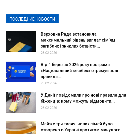
Культура
Новости
Образование
Политическая реклама
Реклама
Слово - народу
Спорт
Твори добро
Фоторепортажи
ПОСЛЕДНИЕ НОВОСТИ
Подробнее
Верховна Рада встановила
максимальний рівень виплат сім’ям
загиблих і зниклих безвісти...
28.02.2026
Від 1 березня 2026 року програма
«Національний кешбек» отримує нові
правила:...
28.02.2026
У Данії повідомили про нові правила для
біженців: кому можуть відмовити...
28.02.2026
Майже три тисячі нових сімей було
створено в Україні протягом минулого...