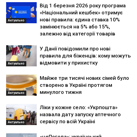
Від 1 березня 2026 року програма
«Національний кешбек» отримує
нові правила: єдина ставка 10%
Актуально
замінюється на 5% або 15%,
залежно від категорії товарів
У Данії повідомили про нові
правила для біженців: кому можуть
відмовити у прихистку
Актуально
Майже три тисячі нових сімей було
створено в Україні протягом
минулого тижня
Актуально
Ліки у кожне село: «Укрпошта»
назвала дату запуску аптечного
сервісу по всій Україні
Актуально
«цеПогода»: український