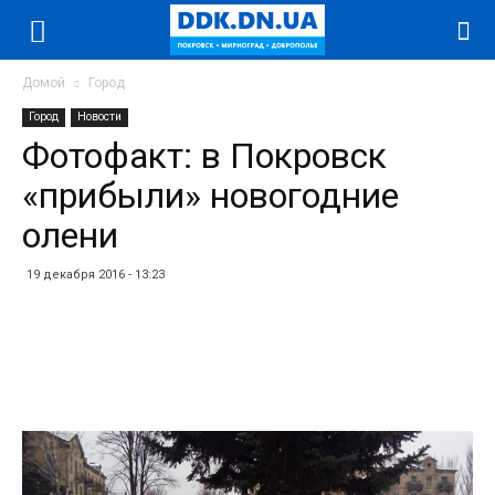
Домой
Город
Город
Новости
Фотофакт: в Покровск
«прибыли» новогодние
олени
19 декабря 2016 - 13:23
Facebook
Twitter
Telegram
WhatsApp
Vibe