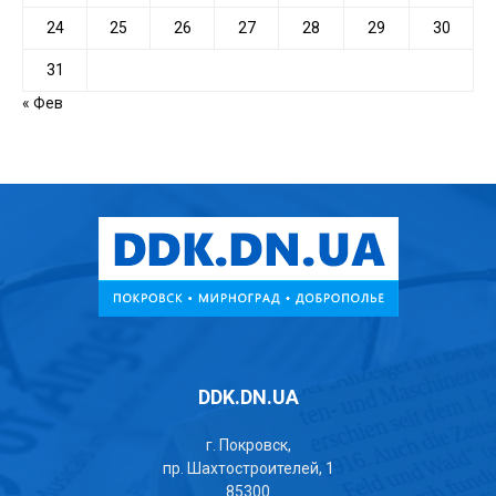
24
25
26
27
28
29
30
31
« Фев
DDK.DN.UA
г. Покровск,
пр. Шахтостроителей, 1
85300