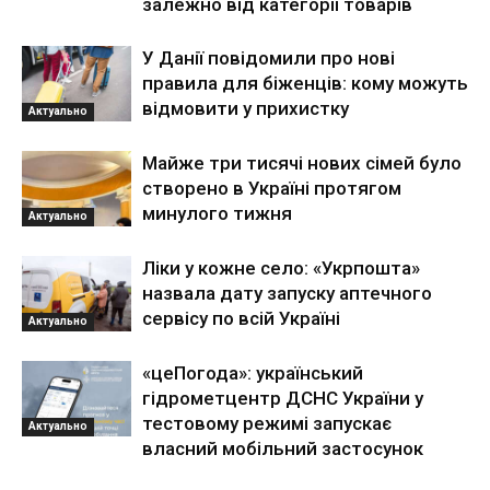
залежно від категорії товарів
У Данії повідомили про нові
правила для біженців: кому можуть
відмовити у прихистку
Актуально
Майже три тисячі нових сімей було
створено в Україні протягом
минулого тижня
Актуально
Ліки у кожне село: «Укрпошта»
назвала дату запуску аптечного
сервісу по всій Україні
Актуально
«цеПогода»: український
гідрометцентр ДСНС України у
тестовому режимі запускає
Актуально
власний мобільний застосунок