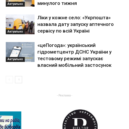
минулого тижня
Актуально
Ліки у кожне село: «Укрпошта»
назвала дату запуску аптечного
сервісу по всій Україні
Актуально
«цеПогода»: український
гідрометцентр ДСНС України у
тестовому режимі запускає
Актуально
власний мобільний застосунок
- Реклама -