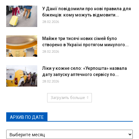
У Данії повідомили про нові правила для
біженців: кому можуть відмовити...
28.02.2026
Майже три тисячі нових сімей було
створено в Україні протягом минулого...
28.02.2026
Ліки у кожне село: «Укрпошта» назвала
дату запуску аптечного сервісу по...
28.02.2026
Загрузить больше
АРХИВ ПО ДАТЕ
АРХИВ
ПО