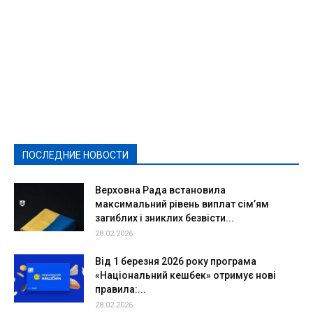
Featured
Актуально
Ваши права
Видеосюжеты
Власть
Выборы - 2021
Выборы-2020
Город
Досуг
Е-декларації
Здоровье
Конкурсы
Криминал и Происшествия
Культура
Новости
Образование
Политическая реклама
Реклама
Слово - народу
Спорт
Твори добро
Фоторепортажи
ПОСЛЕДНИЕ НОВОСТИ
Подробнее
Верховна Рада встановила
максимальний рівень виплат сім’ям
загиблих і зниклих безвісти...
28.02.2026
Від 1 березня 2026 року програма
«Національний кешбек» отримує нові
правила:...
28.02.2026