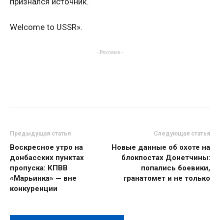
признался источник.
Welcome to USSR».
- Реклама -
Предыдущая статья
Следующая статья
Воскресное утро на
Новые данные об охоте на
донбасских пунктах
блокпостах Донетчины:
пропуска: КПВВ
попались боевики,
«Марьинка» — вне
гранатомет и не только
конкуренции