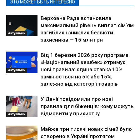
ЭТО МОЖЕТ БЫТЬ ИНТЕРЕСНО
Верховна Рада встановила
максимальний рівень виплат сім’ям
загиблих і зниклих безвісти
Актуально
захисників — 15 млн грн
Від 1 березня 2026 року програма
«Національний кешбек» отримує
нові правила: єдина ставка 10%
Актуально
замінюється на 5% або 15%,
залежно від категорії товарів
У Данії повідомили про нові
правила для біженців: кому можуть
відмовити у прихистку
Актуально
Майже три тисячі нових сімей було
створено в Україні протягом