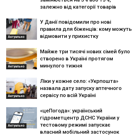
залежно від категорії товарів
У Данії повідомили про нові
правила для біженців: кому можуть
відмовити у прихистку
Актуально
Майже три тисячі нових сімей було
створено в Україні протягом
минулого тижня
Актуально
Ліки у кожне село: «Укрпошта»
назвала дату запуску аптечного
сервісу по всій Україні
Актуально
«цеПогода»: український
гідрометцентр ДСНС України у
тестовому режимі запускає
Актуально
власний мобільний застосунок