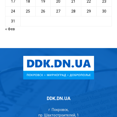
17
18
19
20
21
22
23
24
25
26
27
28
29
30
31
« Фев
DDK.DN.UA
г. Покровск,
пр. Шахтостроителей, 1