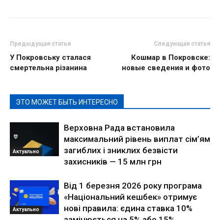
Предыдущая статья
Следующая статья
У Покровську сталася
Кошмар в Покровске:
смертельна різанина
новые сведения и фото
ЭТО МОЖЕТ БЫТЬ ИНТЕРЕСНО
Верховна Рада встановила
максимальний рівень виплат сім’ям
загиблих і зниклих безвісти
Актуально
захисників — 15 млн грн
Від 1 березня 2026 року програма
«Національний кешбек» отримує
нові правила: єдина ставка 10%
Актуально
замінюється на 5% або 15%,