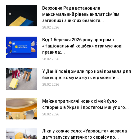
Верховна Рада встановила
максимальний рівень виплат сім’ям
загиблих і зниклих безвісти...
28.02.2026
Від 1 березня 2026 року програма
«Національний кешбек» отримує нові
правила:...
28.02.2026
У Данії повідомили про нові правила для
біженців: кому можуть відмовити...
28.02.2026
Майже три тисячі нових сімей було
створено в Україні протягом минулого...
28.02.2026
Ліки у кожне село: «Укрпошта» назвала
дату запуску аптечного сервісу по...