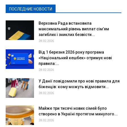
Спорт
Твори добро
Фоторепортажи
ПОСЛЕДНИЕ НОВОСТИ
Подробнее
Верховна Рада встановила
максимальний рівень виплат сім’ям
загиблих і зниклих безвісти...
28.02.2026
Від 1 березня 2026 року програма
«Національний кешбек» отримує нові
правила:...
28.02.2026
У Данії повідомили про нові правила для
біженців: кому можуть відмовити...
28.02.2026
Майже три тисячі нових сімей було
створено в Україні протягом минулого...
28.02.2026