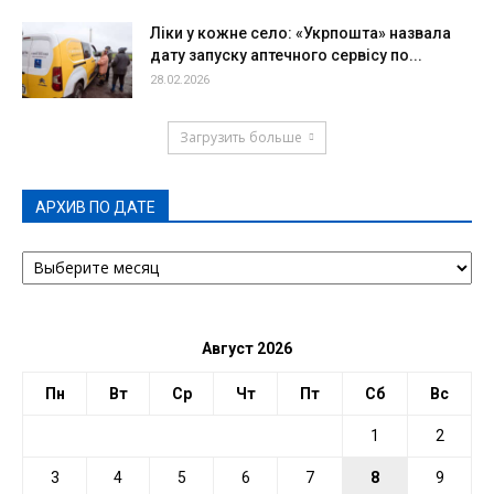
Ліки у кожне село: «Укрпошта» назвала
дату запуску аптечного сервісу по...
28.02.2026
Загрузить больше
АРХИВ ПО ДАТЕ
АРХИВ
ПО
ДАТЕ
Август 2026
Пн
Вт
Ср
Чт
Пт
Сб
Вс
1
2
3
4
5
6
7
8
9