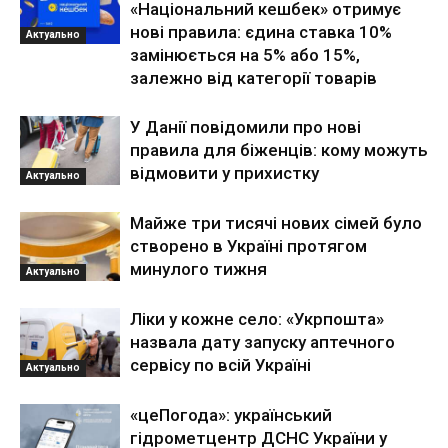
«Національний кешбек» отримує
нові правила: єдина ставка 10%
Актуально
замінюється на 5% або 15%,
залежно від категорії товарів
У Данії повідомили про нові
правила для біженців: кому можуть
відмовити у прихистку
Актуально
Майже три тисячі нових сімей було
створено в Україні протягом
минулого тижня
Актуально
Ліки у кожне село: «Укрпошта»
назвала дату запуску аптечного
сервісу по всій Україні
Актуально
«цеПогода»: український
гідрометцентр ДСНС України у