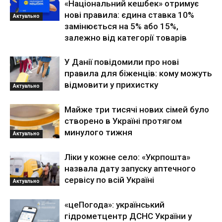
«Національний кешбек» отримує
нові правила: єдина ставка 10%
Актуально
замінюється на 5% або 15%,
залежно від категорії товарів
У Данії повідомили про нові
правила для біженців: кому можуть
відмовити у прихистку
Актуально
Майже три тисячі нових сімей було
створено в Україні протягом
минулого тижня
Актуально
Ліки у кожне село: «Укрпошта»
назвала дату запуску аптечного
сервісу по всій Україні
Актуально
«цеПогода»: український
гідрометцентр ДСНС України у