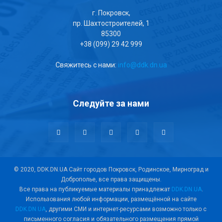
г. Покровск,
пр. Шахтостроителей, 1
85300
+38 (099) 29 42 999
Свяжитесь с нами:
info@ddk.dn.ua
Следуйте за нами
© 2020, DDK.DN.UA Сайт городов Покровск, Родинское, Мирноград и
Доброполье, все права защищены.
Все права на публикуемые материалы принадлежат
DDK.DN.UA
.
Использования любой информации, размещённой на сайте
DDK.DN.UA
, другими СМИ и интернет-ресурсами возможно только с
письменного согласия и обязательного размещения прямой