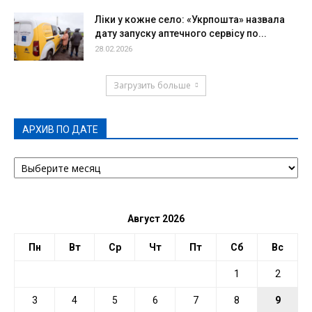
Ліки у кожне село: «Укрпошта» назвала
дату запуску аптечного сервісу по...
28.02.2026
Загрузить больше
АРХИВ ПО ДАТЕ
АРХИВ
ПО
ДАТЕ
Август 2026
Пн
Вт
Ср
Чт
Пт
Сб
Вс
1
2
3
4
5
6
7
8
9