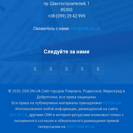
пр. Шахтостроителей, 1
85300
+38 (099) 29 42 999
Свяжитесь с нами:
info@ddk.dn.ua
Следуйте за нами
© 2020, DDK.DN.UA Сайт городов Покровск, Родинское, Мирноград и
Доброполье, все права защищены.
Все права на публикуемые материалы принадлежат
DDK.DN.UA
.
Использования любой информации, размещённой на сайте
DDK.DN.UA
, другими СМИ и интернет-ресурсами возможно только с
письменного согласия и обязательного размещения прямой
гиперссылки на
https://ddk.dn.ua
.