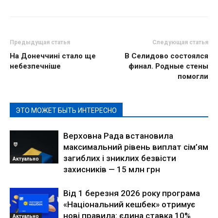
Предыдущая статья
Следующая статья
На Донеччині стало ще
В Селидово состоялся
небезпечніше
финал. Родные стены
помогли
ЭТО МОЖЕТ БЫТЬ ИНТЕРЕСНО
Верховна Рада встановила
максимальний рівень виплат сім’ям
загиблих і зниклих безвісти
Актуально
захисників — 15 млн грн
Від 1 березня 2026 року програма
«Національний кешбек» отримує
нові правила: єдина ставка 10%
Актуально