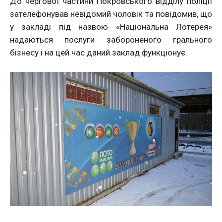
До чергової частини Покровського відділу поліції
зателефонував невідомий чоловік та повідомив, що
у закладі під назвою «Національна Лотерея»
надаються послуги забороненого грального
бізнесу і на цей час даний заклад функціонує.