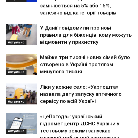
замінюється на 5% або 15%,
залежно від категорії товарів
У Данії повідомили про нові
правила для біженців: кому можуть
відмовити у прихистку
Актуально
Майже три тисячі нових сімей було
створено в Україні протягом
минулого тижня
Актуально
Ліки у кожне село: «Укрпошта»
назвала дату запуску аптечного
сервісу по всій Україні
Актуально
«цеПогода»: український
гідрометцентр ДСНС України у
тестовому режимі запускає
Актуально
власний мобільний застосунок