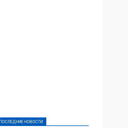
Featured
Актуально
Ваши права
Видеосюжеты
Власть
Выборы - 2021
Выборы-2020
Город
Досуг
Е-декларації
Здоровье
Конкурсы
Криминал и Происшествия
Культура
Новости
Образование
Политическая реклама
Реклама
Слово - народу
Спорт
Твори добро
Фоторепортажи
ПОСЛЕДНИЕ НОВОСТИ
Подробнее