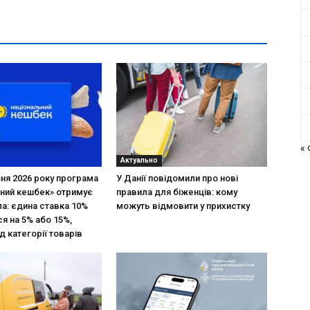
«
Актуально
зня 2026 року програма
У Данії повідомили про нові
ний кешбек» отримує
правила для біженців: кому
ла: єдина ставка 10%
можуть відмовити у прихистку
я на 5% або 15%,
д категорії товарів