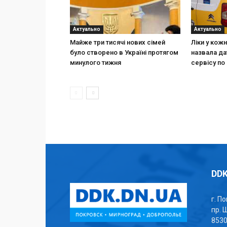
Актуально
Актуально
Майже три тисячі нових сімей
Ліки у кож
було створено в Україні протягом
назвала да
минулого тижня
сервісу по 
DDK
г. П
пр. 
853