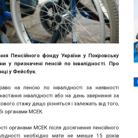
іння Пенсійного фонду України у Покровську
ни у призначені пенсій по інвалідності. Про
нці у Фейсбук.
раво на пенсію по інвалідності за наявності
настання інвалідності або на день звернення за
ового стажу дещо різняться і залежать від того,
обі органами МСЕК.
ності органами МСЕК після досягнення пенсійного
валідності необхідно мати не менше 15 років