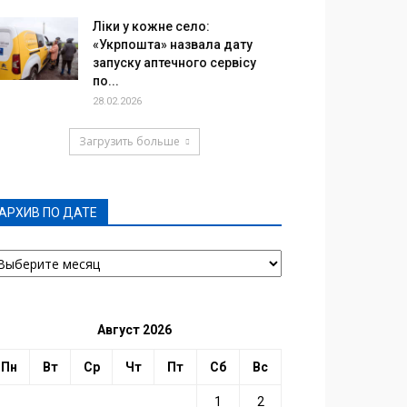
Ліки у кожне село:
«Укрпошта» назвала дату
запуску аптечного сервісу
по...
28.02.2026
Загрузить больше
АРХИВ ПО ДАТЕ
РХИВ
О
АТЕ
Август 2026
Пн
Вт
Ср
Чт
Пт
Сб
Вс
1
2