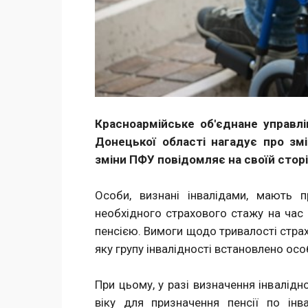
Красноармійське об'єднане управл
Донецької області нагадує про змі
зміни ПФУ повідомляє на своїй сторі
Особи, визнані інвалідами, мають п
необхідного страхового стажу на час 
пенсією. Вимоги щодо тривалості страх
яку групу інвалідності встановлено ос
При цьому, у разі визначення інвалід
віку для призначення пенсії по ін