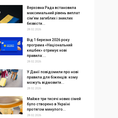
Верховна Рада встановила
максимальний рівень виплат
сім’ям загиблих і зниклих
безвісти...
28.02.2026
Від 1 березня 2026 року
програма «Національний
кешбек» отримує нові
правила:...
28.02.2026
У Данії повідомили про нові
правила для біженців: кому
можуть відмовити...
28.02.2026
Майже три тисячі нових сімей
було створено в Україні
протягом минулого...
28.02.2026