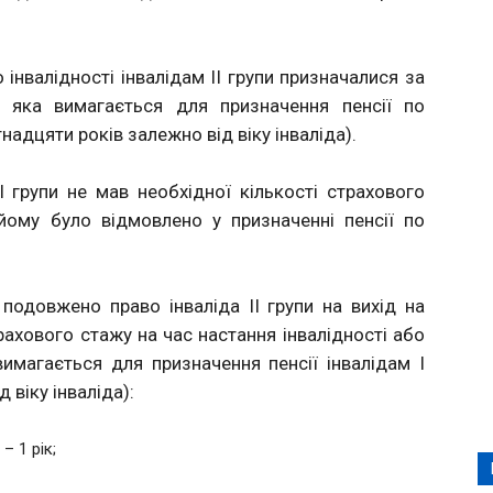
 інвалідності інвалідам ІІ групи призначалися за
, яка вимагається для призначення пенсії по
ятнадцяти років залежно від віку інваліда).
І групи не мав необхідної кількості страхового
йому було відмовлено у призначенні пенсії по
подовжено право інваліда ІІ групи на вихід на
трахового стажу на час настання інвалідності або
имагається для призначення пенсії інвалідам І
д віку інваліда):
 1 рік;