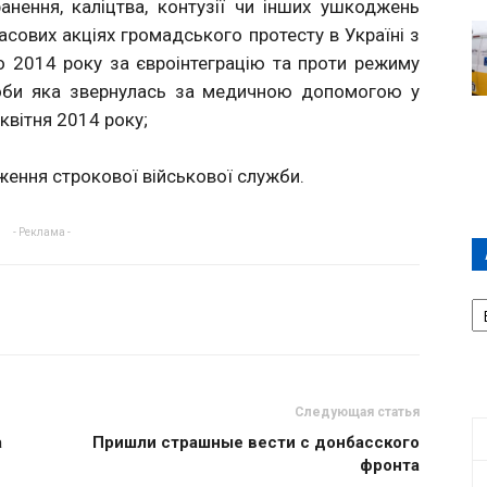
анення, каліцтва, контузії чи інших ушкоджень
масових акціях громадського протесту в Україні з
 2014 року за євроінтеграцію та проти режиму
особи яка звернулась за медичною допомогою у
квітня 2014 року;
дження строкової військової служби.
- Реклама -
А
П
Д
Следующая статья
а
Пришли страшные вести с донбасского
фронта