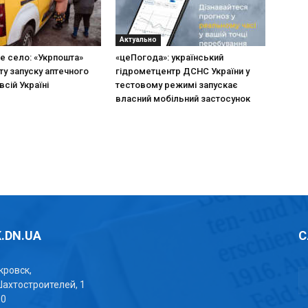
Актуально
не село: «Укрпошта»
«цеПогода»: український
ту запуску аптечного
гідрометцентр ДСНС України у
всій Україні
тестовому режимі запускає
власний мобільний застосунок
.DN.UA
С
окровск,
Шахтостроителей, 1
00