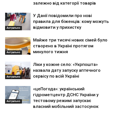
залежно від категорії товарів
У Данії повідомили про нові
правила для біженців: кому можуть
відмовити у прихистку
Актуально
Майже три тисячі нових сімей було
створено в Україні протягом
минулого тижня
Актуально
Ліки у кожне село: «Укрпошта»
назвала дату запуску аптечного
сервісу по всій Україні
Актуально
«цеПогода»: український
гідрометцентр ДСНС України у
тестовому режимі запускає
Актуально
власний мобільний застосунок