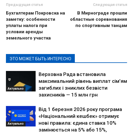
Предыдущая статья
Следующая статья
Бухгалтерам Покровска на
В Мирнограде прошли
заметку: особенности
областные соревнования
уплаты налога при
по спортивным танцам
условии аренды
земельного участка
ЭТО МОЖЕТ БЫТЬ ИНТЕРЕСНО
Верховна Рада встановила
максимальний рівень виплат сім’ям
загиблих і зниклих безвісти
Актуально
захисників — 15 млн грн
Від 1 березня 2026 року програма
«Національний кешбек» отримує
нові правила: єдина ставка 10%
Актуально
замінюється на 5% або 15%,