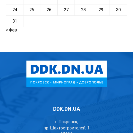
24
25
26
27
28
29
30
31
« Фев
DDK.DN.UA
г. Покровск,
пр. Шахтостроителей, 1