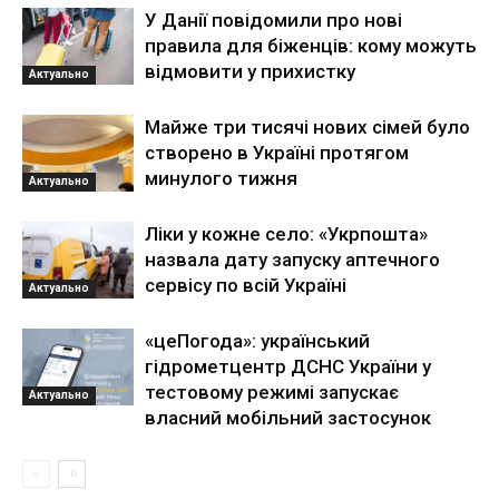
У Данії повідомили про нові
правила для біженців: кому можуть
відмовити у прихистку
Актуально
Майже три тисячі нових сімей було
створено в Україні протягом
минулого тижня
Актуально
Ліки у кожне село: «Укрпошта»
назвала дату запуску аптечного
сервісу по всій Україні
Актуально
«цеПогода»: український
гідрометцентр ДСНС України у
тестовому режимі запускає
Актуально
власний мобільний застосунок