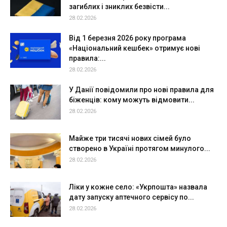
загиблих і зниклих безвісти...
28.02.2026
Від 1 березня 2026 року програма
«Національний кешбек» отримує нові
правила:...
28.02.2026
У Данії повідомили про нові правила для
біженців: кому можуть відмовити...
28.02.2026
Майже три тисячі нових сімей було
створено в Україні протягом минулого...
28.02.2026
Ліки у кожне село: «Укрпошта» назвала
дату запуску аптечного сервісу по...
28.02.2026