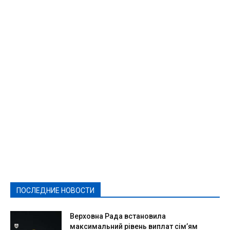
Featured
Актуально
Ваши права
Видеосюжеты
Власть
Выборы - 2021
Выборы-2020
Город
Досуг
Е-декларації
Здоровье
Конкурсы
Криминал и Происшествия
Культура
Новости
Образование
Политическая реклама
Реклама
Слово - народу
Спорт
Твори добро
Фоторепортажи
ПОСЛЕДНИЕ НОВОСТИ
Подробнее
Верховна Рада встановила
максимальний рівень виплат сім’ям