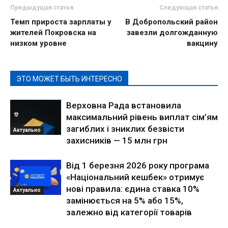
Предыдущая статья
Следующая статья
Темп прироста зарплаты у
В Добропольский район
жителей Покровска на
завезли долгожданную
низком уровне
вакцину
ЭТО МОЖЕТ БЫТЬ ИНТЕРЕСНО
Верховна Рада встановила
максимальний рівень виплат сім’ям
загиблих і зниклих безвісти
Актуально
захисників — 15 млн грн
Від 1 березня 2026 року програма
«Національний кешбек» отримує
нові правила: єдина ставка 10%
Актуально
замінюється на 5% або 15%,
залежно від категорії товарів