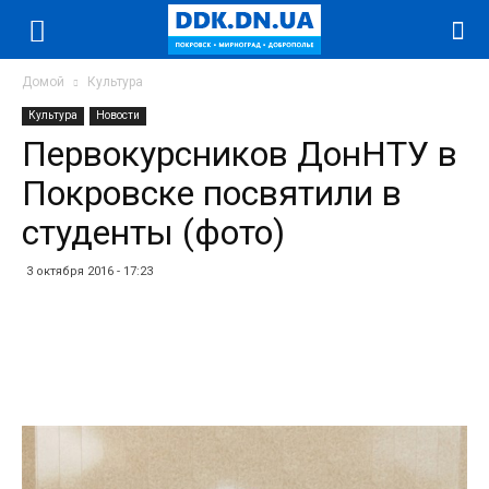
Домой
Культура
Культура
Новости
Первокурсников ДонНТУ в
Покровске посвятили в
студенты (фото)
3 октября 2016 - 17:23
Facebook
Twitter
Telegram
WhatsApp
Vibe