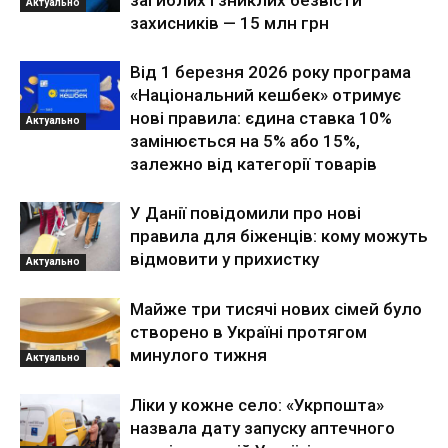
загиблих і зниклих безвісти
Актуально
захисників — 15 млн грн
Від 1 березня 2026 року програма
«Національний кешбек» отримує
нові правила: єдина ставка 10%
Актуально
замінюється на 5% або 15%,
залежно від категорії товарів
У Данії повідомили про нові
правила для біженців: кому можуть
відмовити у прихистку
Актуально
Майже три тисячі нових сімей було
створено в Україні протягом
минулого тижня
Актуально
Ліки у кожне село: «Укрпошта»
назвала дату запуску аптечного