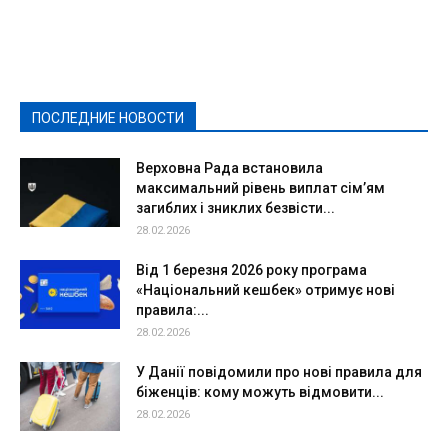
Featured
Актуально
Ваши права
Видеосюжеты
Власть
Выборы - 2021
Выборы-2020
Город
Досуг
Е-декларації
Здоровье
Конкурсы
Криминал и Происшествия
Культура
Новости
Образование
Политическая реклама
Реклама
Слово - народу
Спорт
Твори добро
Фоторепортажи
ПОСЛЕДНИЕ НОВОСТИ
Подробнее
Верховна Рада встановила
максимальний рівень виплат сім’ям
загиблих і зниклих безвісти...
28.02.2026
Від 1 березня 2026 року програма
«Національний кешбек» отримує нові
правила:...
28.02.2026
У Данії повідомили про нові правила для
біженців: кому можуть відмовити...
28.02.2026