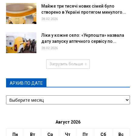
Майже три тисячі нових сімей було
створено в Україні протягом минулого...
28.02.2026
Ліки у кожне село: «Укрпошта» назвала
дату запуску аптечного сервісу по...
28.02.2026
Загрузить больше
АРХИВ ПО ДАТЕ
АРХИВ
ПО
ДАТЕ
Август 2026
Пн
Вт
Ср
Чт
Пт
Сб
Вс