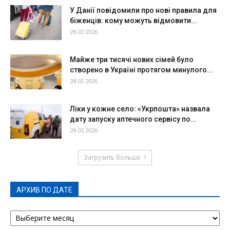
У Данії повідомили про нові правила для
біженців: кому можуть відмовити...
28.02.2026
Майже три тисячі нових сімей було
створено в Україні протягом минулого...
28.02.2026
Ліки у кожне село: «Укрпошта» назвала
дату запуску аптечного сервісу по...
28.02.2026
Загрузить больше
АРХИВ ПО ДАТЕ
АРХИВ
ПО