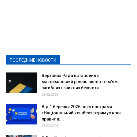
Featured
Актуально
Ваши права
Видеосюжеты
Власть
Выборы - 2021
Выборы-2020
Город
Досуг
Е-декларації
Здоровье
Конкурсы
Криминал и Происшествия
Культура
Новости
Образование
Политическая реклама
Реклама
Слово - народу
Спорт
Твори добро
Фоторепортажи
ПОСЛЕДНИЕ НОВОСТИ
Подробнее
Верховна Рада встановила
максимальний рівень виплат сім’ям
загиблих і зниклих безвісти...
28.02.2026
Від 1 березня 2026 року програма
«Національний кешбек» отримує нові
правила:...
28.02.2026