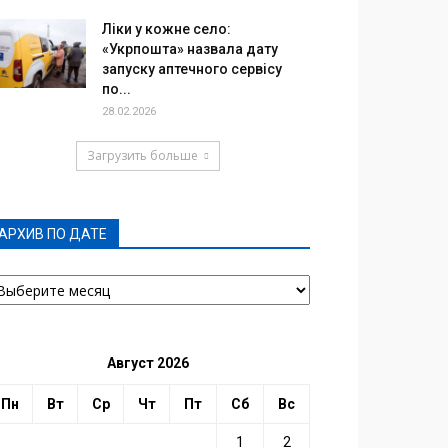
Ліки у кожне село:
«Укрпошта» назвала дату
запуску аптечного сервісу
по...
28.02.2026
Загрузить больше
АРХИВ ПО ДАТЕ
РХИВ
О
АТЕ
Август 2026
Пн
Вт
Ср
Чт
Пт
Сб
Вс
1
2