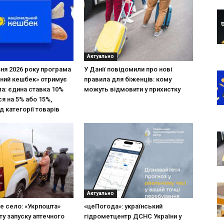
Актуально
зня 2026 року програма
У Данії повідомили про нові
ний кешбек» отримує
правила для біженців: кому
ла: єдина ставка 10%
можуть відмовити у прихистку
я на 5% або 15%,
д категорії товарів
Актуально
не село: «Укрпошта»
«цеПогода»: український
ту запуску аптечного
гідрометцентр ДСНС України у