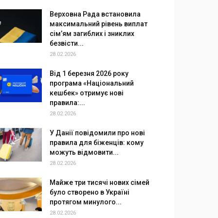
Верховна Рада встановила
максимальний рівень виплат
сім’ям загиблих і зниклих
безвісти...
28.02.2026
Від 1 березня 2026 року
програма «Національний
кешбек» отримує нові
правила:...
28.02.2026
У Данії повідомили про нові
правила для біженців: кому
можуть відмовити...
28.02.2026
Майже три тисячі нових сімей
було створено в Україні
протягом минулого...
28.02.2026