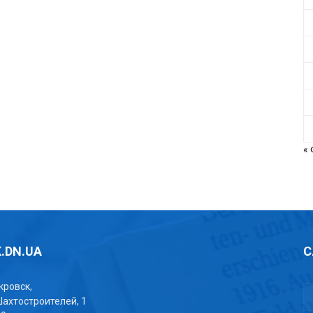
«
.DN.UA
С
окровск,
Шахтостроителей, 1