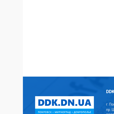
DDK
г. П
пр. 