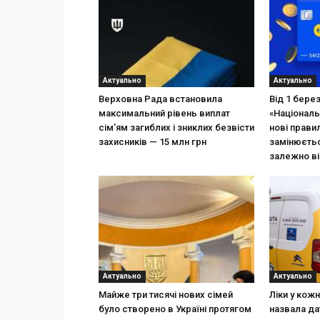
Актуально
Актуально
Верховна Рада встановила
Від 1 бере
максимальний рівень виплат
«Національ
сім’ям загиблих і зниклих безвісти
нові прави
захисників — 15 млн грн
замінюєтьс
залежно ві
Актуально
Актуально
Майже три тисячі нових сімей
Ліки у кож
було створено в Україні протягом
назвала да