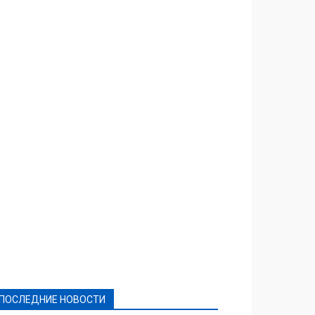
Featured
Актуально
Ваши права
Видеосюжеты
Власть
Выборы - 2021
Выборы-2020
Город
Досуг
Е-декларації
Здоровье
Конкурсы
Криминал и Происшествия
Культура
Новости
Образование
Политическая реклама
Реклама
Слово - народу
Спорт
Твори добро
Фоторепортажи
ПОСЛЕДНИЕ НОВОСТИ
Подробнее