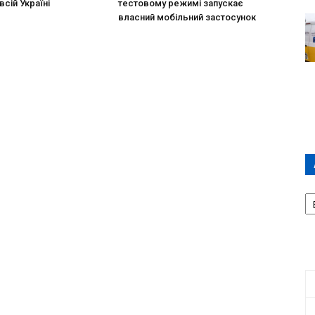
всій Україні
тестовому режимі запускає
власний мобільний застосунок
А
П
Д