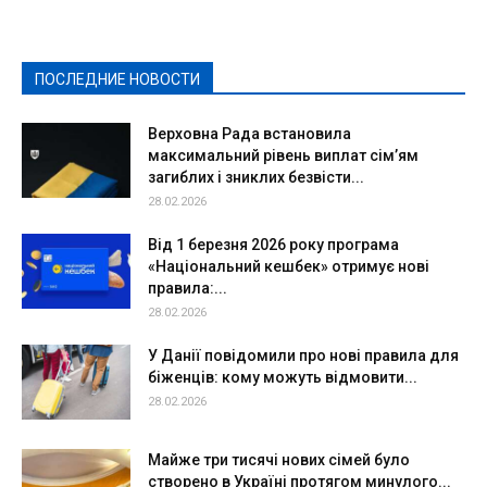
Здоровье
Конкурсы
Криминал и Происшествия
Культура
Новости
Образование
Политическая реклама
Реклама
Слово - народу
Спорт
Твори добро
Фоторепортажи
ПОСЛЕДНИЕ НОВОСТИ
Подробнее
Верховна Рада встановила
максимальний рівень виплат сім’ям
загиблих і зниклих безвісти...
28.02.2026
Від 1 березня 2026 року програма
«Національний кешбек» отримує нові
правила:...
28.02.2026
У Данії повідомили про нові правила для
біженців: кому можуть відмовити...
28.02.2026
Майже три тисячі нових сімей було
створено в Україні протягом минулого...