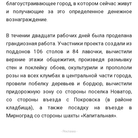
благоустраивающее город, в котором сейчас живут
и получающие за это определенное денежное
вознаграждение.
В течении двадцати рабочих дней была проделана
грандиозная работа. Участники проекта создали из
поддонов 106 столов и 84 лавочки, вычистили
верхние этажи общежития, произведя размывку
стен и поклейку обоев, окультурили и пропололи
розы на всех клумбах в центральной части города,
провели побелку деревьев и бордюр, вычистили
придорожную зону со стороны поселка Новатор,
со стороны въезда с Покровска (в районе
кладбища), а также посадку на въезде в
Мирноград со стороны шахты «Капитальная».
- Реклама -