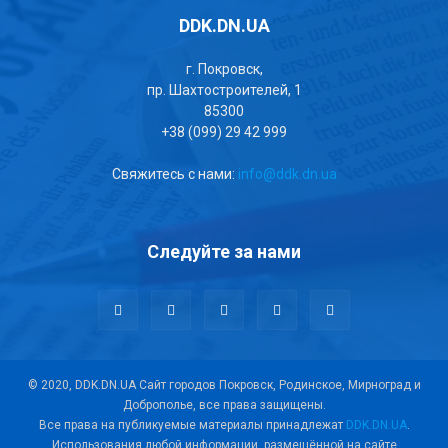
DDK.DN.UA
г. Покровск,
пр. Шахтостроителей, 1
85300
+38 (099) 29 42 999
Свяжитесь с нами:
info@ddk.dn.ua
Следуйте за нами
© 2020, DDK.DN.UA Сайт городов Покровск, Родинское, Мирноград и
Доброполье, все права защищены.
Все права на публикуемые материалы принадлежат
DDK.DN.UA
.
Использования любой информации, размещённой на сайте