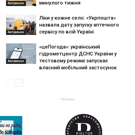
минулого тижня
Актуально
Ліки у кожне село: «Укрпошта»
назвала дату запуску аптечного
сервісу по всій Україні
Актуально
«цеПогода»: український
гідрометцентр ДСНС України у
тестовому режимі запускає
Актуально
власний мобільний застосунок
- Реклама -