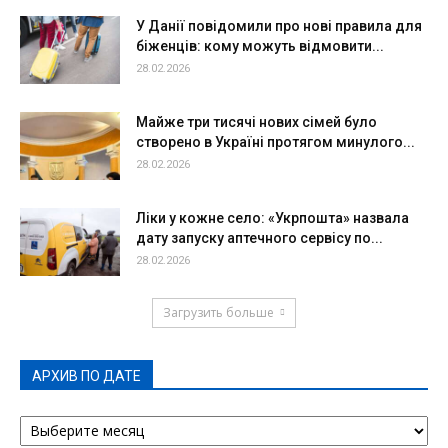
У Данії повідомили про нові правила для
біженців: кому можуть відмовити...
28.02.2026
Майже три тисячі нових сімей було
створено в Україні протягом минулого...
28.02.2026
Ліки у кожне село: «Укрпошта» назвала
дату запуску аптечного сервісу по...
28.02.2026
Загрузить больше
АРХИВ ПО ДАТЕ
АРХИВ
ПО