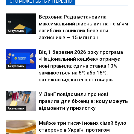
ЭТО МОЖЕТ БЫТЬ ИНТЕРЕСНО
Верховна Рада встановила
максимальний рівень виплат сім’ям
загиблих і зниклих безвісти
Актуально
захисників — 15 млн грн
Від 1 березня 2026 року програма
«Національний кешбек» отримує
нові правила: єдина ставка 10%
Актуально
замінюється на 5% або 15%,
залежно від категорії товарів
У Данії повідомили про нові
правила для біженців: кому можуть
відмовити у прихистку
Актуально
Майже три тисячі нових сімей було
створено в Україні протягом