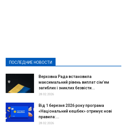
Featured
Актуально
Ваши права
Видеосюжеты
Власть
Выборы - 2021
Выборы-2020
Город
Досуг
Е-декларації
Здоровье
Конкурсы
Криминал и Происшествия
Культура
Новости
Образование
Политическая реклама
Реклама
Слово - народу
Спорт
Твори добро
Фоторепортажи
ПОСЛЕДНИЕ НОВОСТИ
Подробнее
Верховна Рада встановила
максимальний рівень виплат сім’ям
загиблих і зниклих безвісти...
28.02.2026
Від 1 березня 2026 року програма
«Національний кешбек» отримує нові
правила:...
28.02.2026