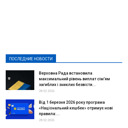
Featured
Актуально
Ваши права
Видеосюжеты
Власть
Выборы - 2021
Выборы-2020
Город
Досуг
Е-декларації
Здоровье
Конкурсы
Криминал и Происшествия
Культура
Новости
Образование
Политическая реклама
Реклама
Слово - народу
Спорт
Твори добро
Фоторепортажи
ПОСЛЕДНИЕ НОВОСТИ
Подробнее
Верховна Рада встановила
максимальний рівень виплат сім’ям
загиблих і зниклих безвісти...
28.02.2026
Від 1 березня 2026 року програма
«Національний кешбек» отримує нові
правила:...
28.02.2026