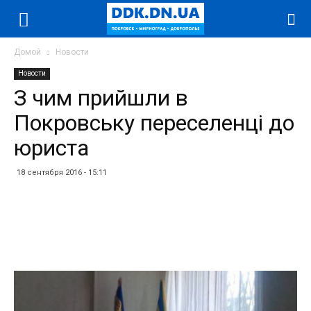
Домой
Новости
Новости
З чим прийшли в
Покровську переселенці до
юриста
18 сентября 2016 - 15:11
Facebook
Twitter
Telegram
WhatsApp
Vibe