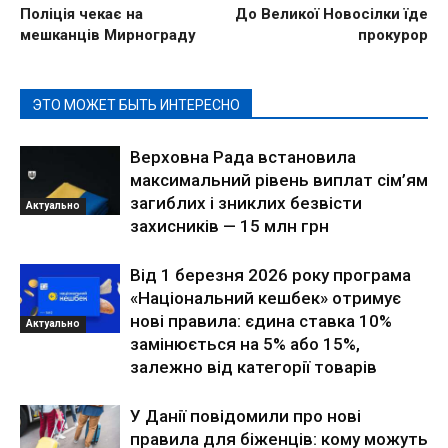
Поліція чекає на
До Великої Новосілки їде
мешканців Мирнограду
прокурор
ЭТО МОЖЕТ БЫТЬ ИНТЕРЕСНО
Верховна Рада встановила
максимальний рівень виплат сім’ям
загиблих і зниклих безвісти
Актуально
захисників — 15 млн грн
Від 1 березня 2026 року програма
«Національний кешбек» отримує
нові правила: єдина ставка 10%
Актуально
замінюється на 5% або 15%,
залежно від категорії товарів
У Данії повідомили про нові
правила для біженців: кому можуть