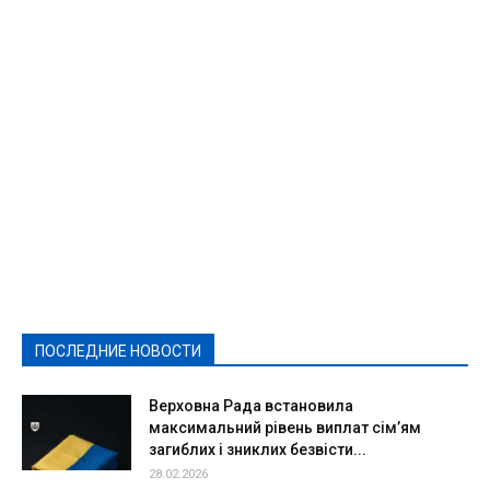
Featured
Актуально
Ваши права
Видеосюжеты
Власть
Выборы - 2021
Выборы-2020
Город
Досуг
Е-декларації
Здоровье
Конкурсы
Криминал и Происшествия
Культура
Новости
Образование
Политическая реклама
Реклама
Слово - народу
Спорт
Твори добро
Фоторепортажи
ПОСЛЕДНИЕ НОВОСТИ
Подробнее
Верховна Рада встановила
максимальний рівень виплат сім’ям
загиблих і зниклих безвісти...
28.02.2026