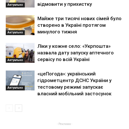
відмовити у прихистку
Актуально
Майже три тисячі нових сімей було
створено в Україні протягом
минулого тижня
Актуально
Ліки у кожне село: «Укрпошта»
назвала дату запуску аптечного
сервісу по всій Україні
Актуально
«цеПогода»: український
гідрометцентр ДСНС України у
тестовому режимі запускає
Актуально
власний мобільний застосунок
- Реклама -