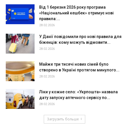
Від 1 березня 2026 року програма
«Національний кешбек» отримує нові
правила:...
28.02.2026
У Данії повідомили про нові правила для
біженців: кому можуть відмовити...
28.02.2026
Майже три тисячі нових сімей було
створено в Україні протягом минулого...
28.02.2026
Ліки у кожне село: «Укрпошта» назвала
дату запуску аптечного сервісу по...
28.02.2026
Загрузить больше