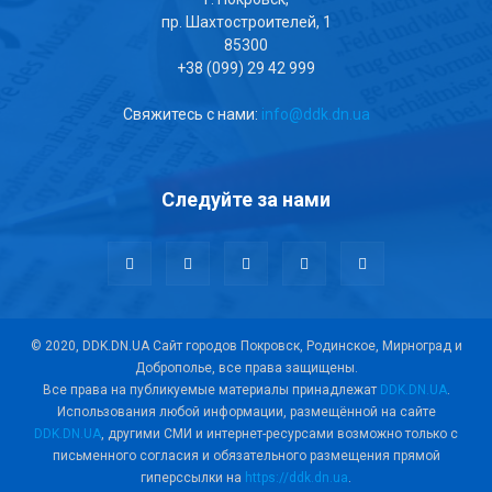
пр. Шахтостроителей, 1
85300
+38 (099) 29 42 999
Свяжитесь с нами:
info@ddk.dn.ua
Следуйте за нами
© 2020, DDK.DN.UA Сайт городов Покровск, Родинское, Мирноград и
Доброполье, все права защищены.
Все права на публикуемые материалы принадлежат
DDK.DN.UA
.
Использования любой информации, размещённой на сайте
DDK.DN.UA
, другими СМИ и интернет-ресурсами возможно только с
письменного согласия и обязательного размещения прямой
гиперссылки на
https://ddk.dn.ua
.