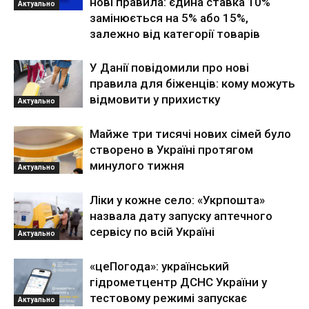
нові правила: єдина ставка 10%
Актуально
замінюється на 5% або 15%,
залежно від категорії товарів
У Данії повідомили про нові
правила для біженців: кому можуть
відмовити у прихистку
Актуально
Майже три тисячі нових сімей було
створено в Україні протягом
минулого тижня
Актуально
Ліки у кожне село: «Укрпошта»
назвала дату запуску аптечного
сервісу по всій Україні
Актуально
«цеПогода»: український
гідрометцентр ДСНС України у
тестовому режимі запускає
Актуально