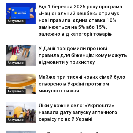
Від 1 березня 2026 року програма
«Національний кешбек» отримує
нові правила: єдина ставка 10%
Актуально
замінюється на 5% або 15%,
залежно від категорії товарів
У Данії повідомили про нові
правила для біженців: кому можуть
відмовити у прихистку
Актуально
Майже три тисячі нових сімей було
створено в Україні протягом
минулого тижня
Актуально
Ліки у кожне село: «Укрпошта»
назвала дату запуску аптечного
сервісу по всій Україні
Актуально