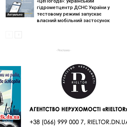
«цеПогода»: український
гідрометцентр ДСНС України у
тестовому режимі запускає
Актуально
власний мобільний застосунок
- Реклама -