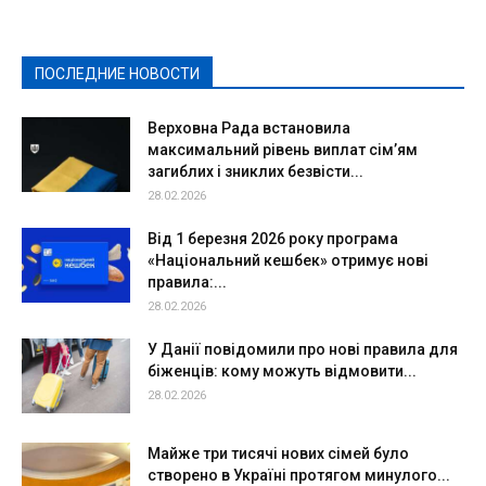
Культура
Новости
Образование
Политическая реклама
Реклама
Слово - народу
Спорт
Твори добро
Фоторепортажи
ПОСЛЕДНИЕ НОВОСТИ
Подробнее
Верховна Рада встановила
максимальний рівень виплат сім’ям
загиблих і зниклих безвісти...
28.02.2026
Від 1 березня 2026 року програма
«Національний кешбек» отримує нові
правила:...
28.02.2026
У Данії повідомили про нові правила для
біженців: кому можуть відмовити...
28.02.2026
Майже три тисячі нових сімей було
створено в Україні протягом минулого...