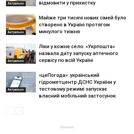
відмовити у прихистку
Актуально
Майже три тисячі нових сімей було
створено в Україні протягом
минулого тижня
Актуально
Ліки у кожне село: «Укрпошта»
назвала дату запуску аптечного
сервісу по всій Україні
Актуально
«цеПогода»: український
гідрометцентр ДСНС України у
тестовому режимі запускає
Актуально
власний мобільний застосунок
- Реклама -