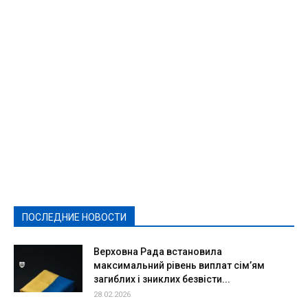
Featured
Актуально
Ваши права
Видеосюжеты
Власть
Выборы - 2021
Выборы-2020
Город
Досуг
Е-декларації
Здоровье
Конкурсы
Криминал и Происшествия
Культура
Новости
Образование
Политическая реклама
Реклама
Слово - народу
Спорт
Твори добро
Фоторепортажи
ПОСЛЕДНИЕ НОВОСТИ
Подробнее
Верховна Рада встановила
максимальний рівень виплат сім’ям
загиблих і зниклих безвісти...
28.02.2026