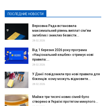
Культура
Новости
Образование
Политическая реклама
Реклама
Слово - народу
Спорт
Твори добро
Фоторепортажи
ПОСЛЕДНИЕ НОВОСТИ
Подробнее
Верховна Рада встановила
максимальний рівень виплат сім’ям
загиблих і зниклих безвісти...
28.02.2026
Від 1 березня 2026 року програма
«Національний кешбек» отримує нові
правила:...
28.02.2026
У Данії повідомили про нові правила для
біженців: кому можуть відмовити...
28.02.2026
Майже три тисячі нових сімей було
створено в Україні протягом минулого...