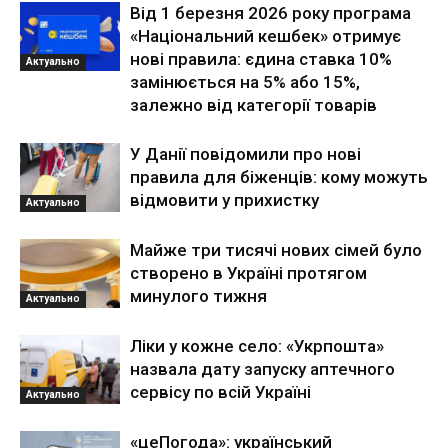
Від 1 березня 2026 року програма
«Національний кешбек» отримує
нові правила: єдина ставка 10%
Актуально
замінюється на 5% або 15%,
залежно від категорії товарів
У Данії повідомили про нові
правила для біженців: кому можуть
відмовити у прихистку
Актуально
Майже три тисячі нових сімей було
створено в Україні протягом
минулого тижня
Актуально
Ліки у кожне село: «Укрпошта»
назвала дату запуску аптечного
сервісу по всій Україні
Актуально
«цеПогода»: український