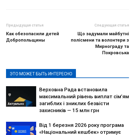
Предыдущая статья
Следующая статья
Как обезопасили детей
Що задумали майбутні
Добропольщины
полісмени та волонтери з
Мирнограду та
Покровська
ЭТО МОЖЕТ БЫТЬ ИНТЕРЕСНО
Верховна Рада встановила
максимальний рівень виплат сім’ям
загиблих і зниклих безвісти
Актуально
захисників — 15 млн грн
Від 1 березня 2026 року програма
«Національний кешбек» отримує