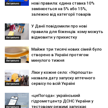
нові правила: єдина ставка 10%
Актуально
замінюється на 5% або 15%,
залежно від категорії товарів
У Данії повідомили про нові
правила для біженців: кому можуть
відмовити у прихистку
Актуально
Майже три тисячі нових сімей було
створено в Україні протягом
минулого тижня
Актуально
Ліки у кожне село: «Укрпошта»
назвала дату запуску аптечного
сервісу по всій Україні
Актуально
«цеПогода»: український
гідрометцентр ДСНС України у
тестовому режимі запускає
Актуально