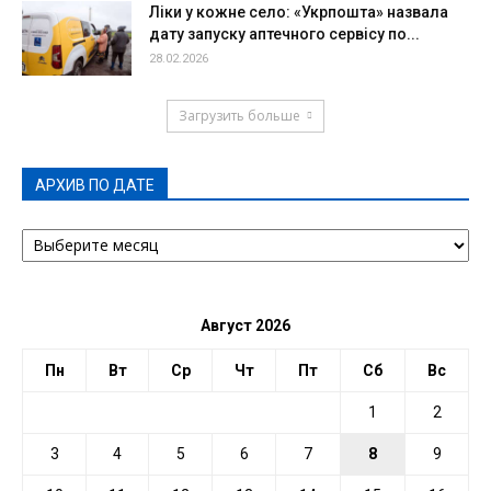
Ліки у кожне село: «Укрпошта» назвала
дату запуску аптечного сервісу по...
28.02.2026
Загрузить больше
АРХИВ ПО ДАТЕ
АРХИВ
ПО
ДАТЕ
Август 2026
Пн
Вт
Ср
Чт
Пт
Сб
Вс
1
2
3
4
5
6
7
8
9